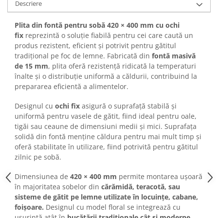
Descriere
SOBE ȘI ȘEMINEE
STICLĂ TERMOREZISTENTĂ
Plita din fontă pentru sobă
420 × 400 mm cu ochi
TIMP LIBER IN NATURA
fix
reprezintă o soluție fiabilă pentru cei care caută un
TRUSE SI ACCESORII PROFESIONALE
produs rezistent, eficient și potrivit pentru gătitul
DE CURATARE HORN
tradițional pe foc de lemne. Fabricată din
fontă masivă
UZ GOSPODĂRESC
de 15 mm
, plita oferă rezistență ridicată la temperaturi
înalte și o distribuție uniformă a căldurii, contribuind la
ȘEMINEE ȘI ÎNCĂLZITOARE DE
prepararea eficientă a alimentelor.
TERASĂ
Designul cu
ochi fix
asigură o suprafață stabilă și
uniformă pentru vasele de gătit, fiind ideal pentru oale,
tigăi sau ceaune de dimensiuni medii și mici. Suprafața
solidă din fontă menține căldura pentru mai mult timp și
oferă stabilitate în utilizare, fiind potrivită pentru gătitul
zilnic pe sobă.
Dimensiunea de
420 × 400 mm
permite montarea ușoară
în majoritatea sobelor din
cărămidă, teracotă,
sau
sisteme de gătit pe lemne utilizate în locuințe, cabane,
foișoare.
Designul cu model floral se integrează cu
ușurință atât în
bucătării traditionale cât și moderne.