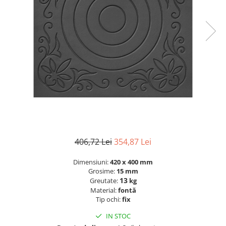
Grătare electrice
Grătare pe cărbuni
GRĂTARE PE GAZ
UȘI DIN FONTĂ
Uși de cuptor
Uși pentru sobă și șemineu
VASE DE GĂTIT
Vase pentru gătit din aluminiu
Vase pentru gătit din fontă
Vase pentru gătit din inox
406,72 Lei
354,87 Lei
Vase pentru gătit din oțel
Dimensiuni:
420 x 400 mm
REDUCERI VASE DIN FONTĂ
Grosime:
15 mm
CUPTOARE PENTRU SOBĂ
13
Greutate:
kg
Material:
fontă
ACCESORII SOBĂ, ȘEMINEU ȘI
Tip ochi:
fix
CUPTOR
IN STOC
CĂRĂMIDĂ