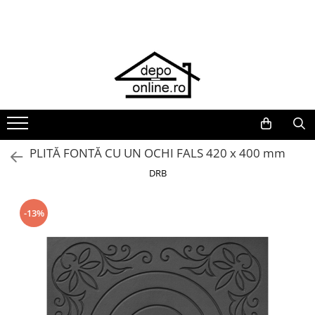
Toate Produsele
PRODUS ÎN ROMÂNIA
Plite din fontă România
Grătare barbeque din fontă
România
Grătare tehnice din fontă România
PLITĂ FONTĂ CU UN OCHI FALS 420 x 400 mm
Vase de gătit din fontă România
DRB
PLITE DIN FONTĂ
GRĂTARE DE GRĂDINĂ
-13%
Accesorii pentru grătare
Cuptoare de pizza
Grătare din fontă
Grătare din inox