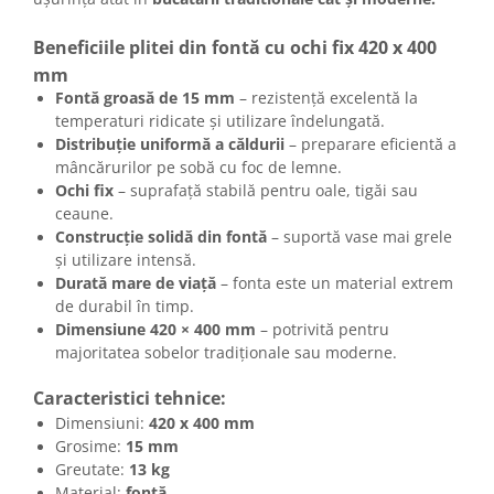
Beneficiile plitei din fontă cu ochi fix 420 x 400
mm
Fontă groasă de 15 mm
– rezistență excelentă la
temperaturi ridicate și utilizare îndelungată.
Distribuție uniformă a căldurii
– preparare eficientă a
mâncărurilor pe sobă cu foc de lemne.
Ochi fix
– suprafață stabilă pentru oale, tigăi sau
ceaune.
Construcție solidă din fontă
– suportă vase mai grele
și utilizare intensă.
Durată mare de viață
– fonta este un material extrem
de durabil în timp.
Dimensiune 420 × 400 mm
– potrivită pentru
majoritatea sobelor tradiționale sau moderne.
Caracteristici tehnice:
Dimensiuni:
420 x 400 mm
Grosime:
15 mm
Greutate:
13 kg
Material:
fontă