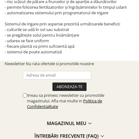
- risc scăzut de pătare a frunzelor și de apariție a dăunătorilor
- permite folosirea fertilizatorilor și îngrășămintelor în timpul udarii
- automatizarea sistemului prin programatorul de irigare
Sistemul de irigare prin aspersie prezintă următoarele beneficii:
- culturile se udă în sol sau substrat
- se pregătește solul pentru însămânțare
- udarea se face uniform
- fiecare plantă va primi suficientă apă
- sistemul de poate automatiză
Newsletter
Nu rata ofertele si promotiile noastre
Vreau sa primesc newsletter cu promotiile
magazinului. Afla mai multe in
Politica de
Confidentialitate
MAGAZINUL MEU
ÎNTREBĂRI FRECVENTE (FAQ)