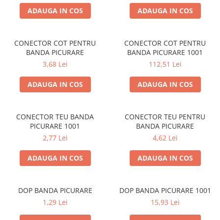
SOBE ȘI ȘEMINEE
ADAUGA IN COS
ADAUGA IN COS
STICLĂ TERMOREZISTENTĂ
TIMP LIBER IN NATURA
TRUSE SI ACCESORII PROFESIONALE
CONECTOR COT PENTRU
CONECTOR COT PENTRU
BANDA PICURARE
BANDA PICURARE 1001
DE CURATARE HORN
3,68 Lei
112,51 Lei
UZ GOSPODĂRESC
ȘEMINEE ȘI ÎNCĂLZITOARE DE
ADAUGA IN COS
ADAUGA IN COS
TERASĂ
CONECTOR TEU BANDA
CONECTOR TEU PENTRU
PICURARE 1001
BANDA PICURARE
2,77 Lei
4,62 Lei
ADAUGA IN COS
ADAUGA IN COS
DOP BANDA PICURARE
DOP BANDA PICURARE 1001
1,29 Lei
15,93 Lei