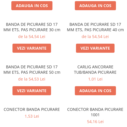
ACCESORII PENTRU GATIT
ADAUGA IN COS
ADAUGA IN COS
COPERTINE ȘI PRELATE
Prelată impermeabilă din
polietilenă cu inele
BANDA DE PICURARE SD 17
BANDA DE PICURARE SD 17
MM ETS, PAS PICURARE 30 cm
MM ETS, PAS PICURARE 40 cm
COȘURI DE FUM
de la 54,54 Lei
de la 54,54 Lei
Coșuri de fum din beton
Coșuri de fum din inox
VEZI VARIANTE
VEZI VARIANTE
Coșuri de fum din otel
DIVERSE
BANDA DE PICURARE SD 17
CARLIG ANCORARE
MM ETS, PAS PICURARE 50 cm
TUB/BANDA PICURARE
INSTALAȚII
de la 54,53 Lei
1,01 Lei
Baterii și accesorii
PLASE DE UMBRIRE/ ANTIGRINDINĂ
VEZI VARIANTE
ADAUGA IN COS
PRODUSE PENTRU GRĂDINARIT
Irigații pentru grădină
CONECTOR BANDA PICURARE
CONECTOR BANDA PICURARE
Unelte electrice
1001
1,53 Lei
Unelte pentru grădinărit
54,16 Lei