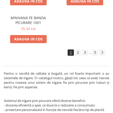
ADAUGA IN COS
ADAUGA IN COS
MINIVANA FE BANDA
PICURARE 1001
35,34 Lei
ADAUGA IN COS
1
2
3
5
...
Pentru o recoltă de calitate și bogată, un rol foarte important o au
sistemele de irigare. În catalogul nostru, gășiți tot ceea ce aveți nevoie
pentru crearea unui sistem de irigare, fie prin picurare prin tuburi și
benzi, fie prin aspersie.
Sistemul de irigare prin picurare oferă diverse beneficii:
- dozarea eficientă a apei, ce duce la o reducere a consumului
- proiectare personalizată în funcție de nevoile fiecărui tip de plantă