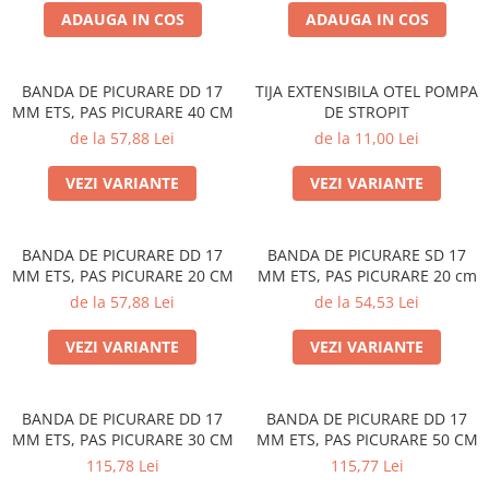
Grătare electrice
ADAUGA IN COS
ADAUGA IN COS
Grătare pe cărbuni
GRĂTARE PE GAZ
BANDA DE PICURARE DD 17
TIJA EXTENSIBILA OTEL POMPA
UȘI DIN FONTĂ
MM ETS, PAS PICURARE 40 CM
DE STROPIT
Uși de cuptor
de la 57,88 Lei
de la 11,00 Lei
Uși pentru sobă și șemineu
VEZI VARIANTE
VEZI VARIANTE
VASE DE GĂTIT
Vase pentru gătit din aluminiu
BANDA DE PICURARE DD 17
BANDA DE PICURARE SD 17
Vase pentru gătit din fontă
MM ETS, PAS PICURARE 20 CM
MM ETS, PAS PICURARE 20 cm
Vase pentru gătit din inox
de la 57,88 Lei
de la 54,53 Lei
Vase pentru gătit din oțel
VEZI VARIANTE
VEZI VARIANTE
REDUCERI VASE DIN FONTĂ
CUPTOARE PENTRU SOBĂ
ACCESORII SOBĂ, ȘEMINEU ȘI
BANDA DE PICURARE DD 17
BANDA DE PICURARE DD 17
MM ETS, PAS PICURARE 30 CM
MM ETS, PAS PICURARE 50 CM
CUPTOR
115,78 Lei
115,77 Lei
CĂRĂMIDĂ