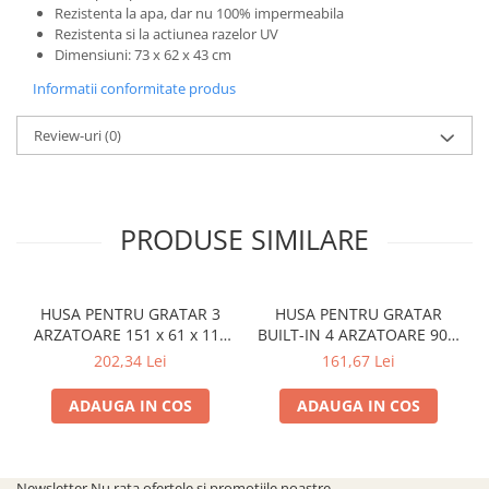
SOBE ȘI ȘEMINEE
Rezistenta la apa, dar nu 100% impermeabila
Rezistenta si la actiunea razelor UV
STICLĂ TERMOREZISTENTĂ
Dimensiuni: 73 x 62 x 43 cm
TIMP LIBER IN NATURA
Informatii conformitate produs
TRUSE SI ACCESORII PROFESIONALE
DE CURATARE HORN
Review-uri
(0)
UZ GOSPODĂRESC
ȘEMINEE ȘI ÎNCĂLZITOARE DE
TERASĂ
PRODUSE SIMILARE
HUSA PENTRU GRATAR 3
HUSA PENTRU GRATAR
ARZATOARE 151 x 61 x 110
BUILT-IN 4 ARZATOARE 90 x
cm CADAC 98361
43 x 62 cm CADAC 982241-
202,34 Lei
161,67 Lei
100
ADAUGA IN COS
ADAUGA IN COS
Newsletter
Nu rata ofertele si promotiile noastre