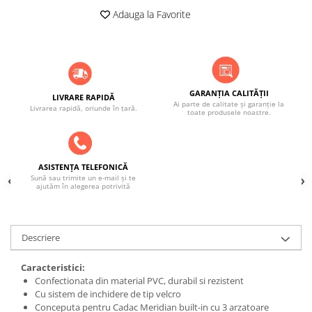
ACCESORII PENTRU GATIT
Adauga la Favorite
COPERTINE ȘI PRELATE
Prelată impermeabilă din
polietilenă cu inele
COȘURI DE FUM
GARANȚIA CALITĂȚII
Coșuri de fum din beton
LIVRARE RAPIDĂ
Ai parte de calitate și garanție la
Livrarea rapidă, oriunde în țară.
toate produsele noastre.
Coșuri de fum din inox
Coșuri de fum din otel
DIVERSE
ASISTENȚA TELEFONICĂ
INSTALAȚII
Sună sau trimite un e-mail și te
ajutăm în alegerea potrivită
Baterii și accesorii
PLASE DE UMBRIRE/ ANTIGRINDINĂ
PRODUSE PENTRU GRĂDINARIT
Descriere
Irigații pentru grădină
Caracteristici:
Unelte electrice
Confectionata din material PVC, durabil si rezistent
Cu sistem de inchidere de tip velcro
Unelte pentru grădinărit
Conceputa pentru Cadac Meridian built-in cu 3 arzatoare