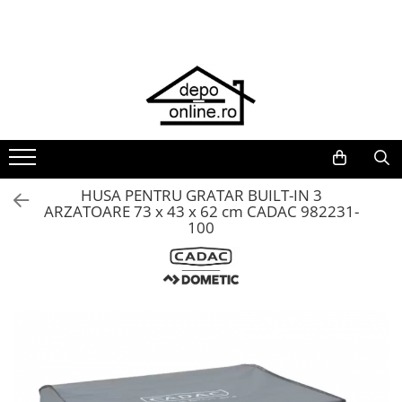
Toate Produsele
PRODUS ÎN ROMÂNIA
Plite din fontă România
Grătare barbeque din fontă
România
Grătare tehnice din fontă România
HUSA PENTRU GRATAR BUILT-IN 3
ARZATOARE 73 x 43 x 62 cm CADAC 982231-
Vase de gătit din fontă România
100
PLITE DIN FONTĂ
GRĂTARE DE GRĂDINĂ
Accesorii pentru grătare
Cuptoare de pizza
Grătare din fontă
Grătare din inox