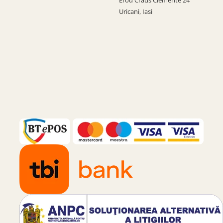
Erou Craus Clemente 24
Uricani, Iasi