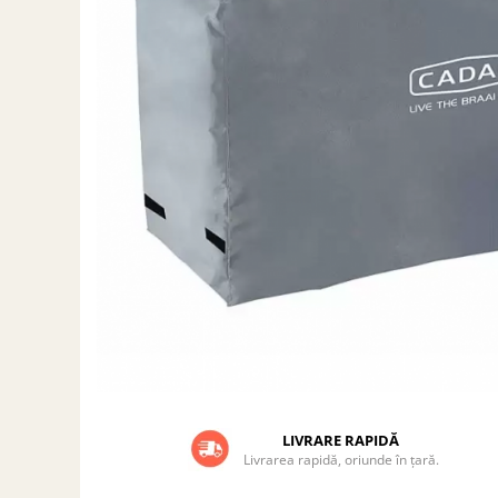
Grătare electrice
Grătare pe cărbuni
GRĂTARE PE GAZ
UȘI DIN FONTĂ
Uși de cuptor
Uși pentru sobă și șemineu
VASE DE GĂTIT
Vase pentru gătit din aluminiu
Vase pentru gătit din fontă
Vase pentru gătit din inox
Vase pentru gătit din oțel
REDUCERI VASE DIN FONTĂ
CUPTOARE PENTRU SOBĂ
ACCESORII SOBĂ, ȘEMINEU ȘI
LIVRARE RAPIDĂ
CUPTOR
Livrarea rapidă, oriunde în țară.
CĂRĂMIDĂ