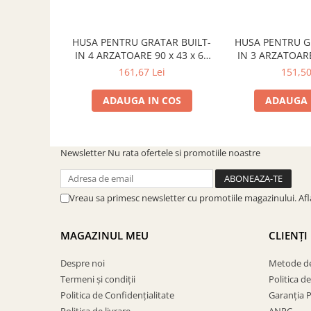
SOBE ȘI ȘEMINEE
STICLĂ TERMOREZISTENTĂ
HUSA PENTRU GRATAR BUILT-
HUSA PENTRU G
TIMP LIBER IN NATURA
IN 4 ARZATOARE 90 x 43 x 62
IN 3 ARZATOARE
TRUSE SI ACCESORII PROFESIONALE
cm CADAC 982241-100
cm CADAC 9
161,67 Lei
151,50
DE CURATARE HORN
UZ GOSPODĂRESC
ADAUGA IN COS
ADAUGA 
ȘEMINEE ȘI ÎNCĂLZITOARE DE
TERASĂ
Newsletter
Nu rata ofertele si promotiile noastre
Vreau sa primesc newsletter cu promotiile magazinului. Af
MAGAZINUL MEU
CLIENȚI
Despre noi
Metode de
Termeni și condiții
Politica d
Politica de Confidențialitate
Garanția 