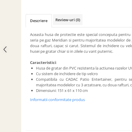
ACCESORII PENTRU GATIT
COPERTINE ȘI PRELATE
Prelată impermeabilă din
Review-uri
(0)
Descriere
polietilenă cu inele
COȘURI DE FUM
Aceasta husa de protectie este special conceputa pentru
Coșuri de fum din beton
seria pe gaz Meridian si pentru majoritatea modelelor de 
doua rafturi, capac si carut. Sistemul de inchidere cu velc
Coșuri de fum din inox
husei pe gratar chiar si in zilele cu vant puternic.
Coșuri de fum din otel
Caracteristici
:
DIVERSE
Husa de gratar din PVC rezistenta la actiunea razelor 
Cu sistem de inchidere de tip velcro
INSTALAȚII
Compatibila cu CADAC Patio Entertainer, pentru s
Baterii și accesorii
majoritatea modelelor cu 3 arzatoare, cu doua rafturi, c
Dimensiuni: 151 x 61 x 110 cm
PLASE DE UMBRIRE/ ANTIGRINDINĂ
PRODUSE PENTRU GRĂDINARIT
Informatii conformitate produs
Irigații pentru grădină
Unelte electrice
Unelte pentru grădinărit