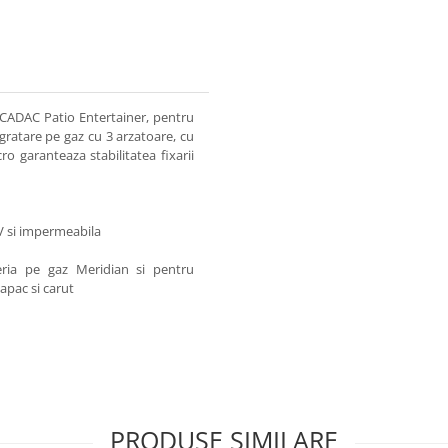
 CADAC Patio Entertainer, pentru
gratare pe gaz cu 3 arzatoare, cu
ro garanteaza stabilitatea fixarii
UV si impermeabila
eria pe gaz Meridian si pentru
apac si carut
PRODUSE SIMILARE