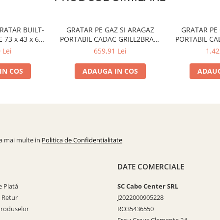
RATAR BUILT-
GRATAR PE GAZ SI ARAGAZ
GRATAR PE 
 73 x 43 x 62
PORTABIL CADAC GRILL2BRAAI
PORTABIL CAD
82231-100
8309-20-EU
FS 561
 Lei
659,91 Lei
1.42
IN COS
ADAUGA IN COS
ADAUG
la mai multe in
Politica de Confidentialitate
DATE COMERCIALE
 Plată
SC Cabo Center SRL
e Retur
J2022000905228
Produselor
RO35436550