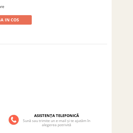
are
A IN COS
ASISTENȚA TELEFONICĂ
Sună sau trimite un e-mail și te ajutăm în
alegerea potrivită