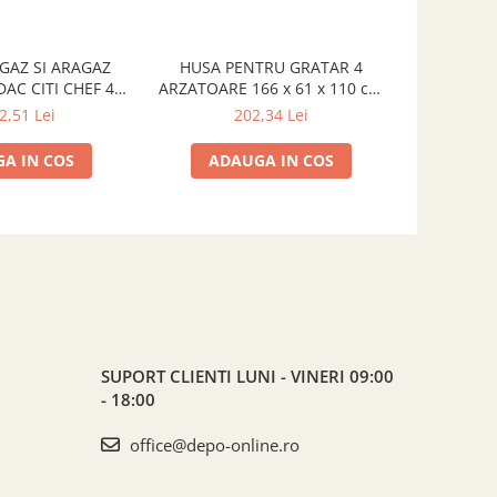
GAZ SI ARAGAZ
HUSA PENTRU GRATAR 4
GRATAR 
AC CITI CHEF 40
ARZATOARE 166 x 61 x 110 cm
CADAC MER
5-20-04-EF
CADAC 98362
985
2,51 Lei
202,34 Lei
3
A IN COS
ADAUGA IN COS
ADA
SUPORT CLIENTI
LUNI - VINERI 09:00
- 18:00
office@depo-online.ro