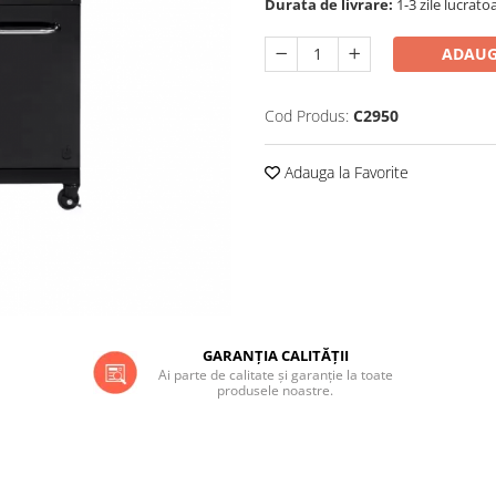
Durata de livrare:
1-3 zile lucrato
ADAUG
Cod Produs:
C2950
Adauga la Favorite
GARANȚIA CALITĂȚII
Ai parte de calitate și garanție la toate
produsele noastre.