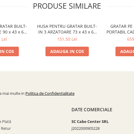
PRODUSE SIMILARE
RATAR BUILT-
HUSA PENTRU GRATAR BUILT-
GRATAR PE 
 90 x 43 x 62
IN 3 ARZATOARE 73 x 43 x 62
PORTABIL CA
82241-100
cm CADAC 982231-100
830
 Lei
151,50 Lei
659
IN COS
ADAUGA IN COS
ADAUG
la mai multe in
Politica de Confidentialitate
DATE COMERCIALE
 Plată
SC Cabo Center SRL
e Retur
J2022000905228