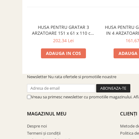
SOBE ȘI ȘEMINEE
STICLĂ TERMOREZISTENTĂ
TIMP LIBER IN NATURA
TRUSE SI ACCESORII PROFESIONALE
HUSA PENTRU GRATAR 3
HUSA PENTRU G
ARZATOARE 151 x 61 x 110 cm
IN 4 ARZATOARE
DE CURATARE HORN
CADAC 98361
cm CADAC 9
202,34 Lei
161,67
UZ GOSPODĂRESC
ȘEMINEE ȘI ÎNCĂLZITOARE DE
ADAUGA IN COS
ADAUGA 
TERASĂ
Newsletter
Nu rata ofertele si promotiile noastre
Vreau sa primesc newsletter cu promotiile magazinului. Af
MAGAZINUL MEU
CLIENȚI
Despre noi
Metode de
Termeni și condiții
Politica d