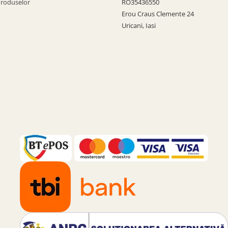
Produselor
RO35436550
Erou Craus Clemente 24
Uricani, Iasi