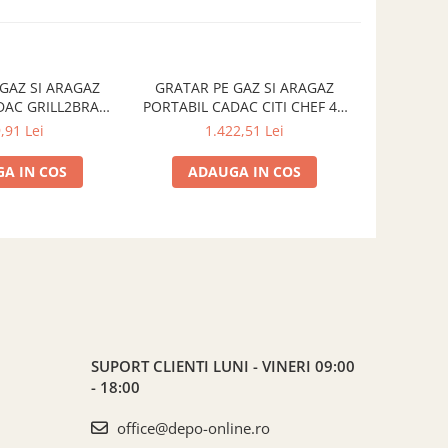
GAZ SI ARAGAZ
GRATAR PE GAZ SI ARAGAZ
HUSA P
DAC GRILL2BRAAI
PORTABIL CADAC CITI CHEF 40
ARZATOARE
9-20-EU
FS 5615-20-04-EF
C
,91 Lei
1.422,51 Lei
A IN COS
ADAUGA IN COS
ADA
SUPORT CLIENTI
LUNI - VINERI 09:00
- 18:00
office@depo-online.ro