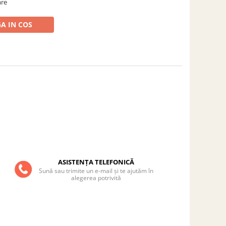
are
A IN COS
ASISTENȚA TELEFONICĂ
Sună sau trimite un e-mail și te ajutăm în
alegerea potrivită