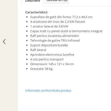
Descriere
ACCESORII PENTRU GATIT
COPERTINE ȘI PRELATE
Caracteristici:
Prelată impermeabilă din
Suprafata de gatit din fonta: 77,2 x 44,5 cm
polietilenă cu inele
4 arzatoare din inox de 2.3 kW fiecare
1 arzator lateral
de 3.8 kW
COȘURI DE FUM
Capac inalt cu pereti dubli si termometru integrat
Coșuri de fum din beton
Raft pentru incalzirea alimentelor
Tehnologie de gatire TRU-Infrared
Coșuri de fum din inox
Suport depozitare butelie
Coșuri de fum din otel
Raft lateral
Aprindere electronica Surefire
DIVERSE
4 roti pentru transport
INSTALAȚII
Dimensiuni: 145 x 121 x 54 cm
Greutate: 58 kg
Baterii și accesorii
PLASE DE UMBRIRE/ ANTIGRINDINĂ
PRODUSE PENTRU GRĂDINARIT
Irigații pentru grădină
Informatii conformitate produs
Unelte electrice
Unelte pentru grădinărit