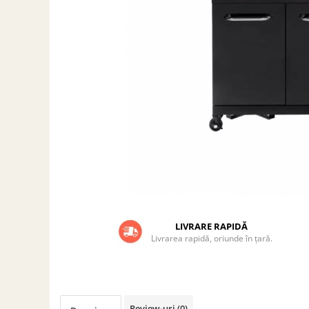
Grătare electrice
Grătare pe cărbuni
GRĂTARE PE GAZ
UȘI DIN FONTĂ
Uși de cuptor
Uși pentru sobă și șemineu
VASE DE GĂTIT
Vase pentru gătit din aluminiu
Vase pentru gătit din fontă
Vase pentru gătit din inox
Vase pentru gătit din oțel
LIVRARE RAPIDĂ
REDUCERI VASE DIN FONTĂ
Livrarea rapidă, oriunde în țară.
CUPTOARE PENTRU SOBĂ
ACCESORII SOBĂ, ȘEMINEU ȘI
CUPTOR
CĂRĂMIDĂ
Review-uri
(0)