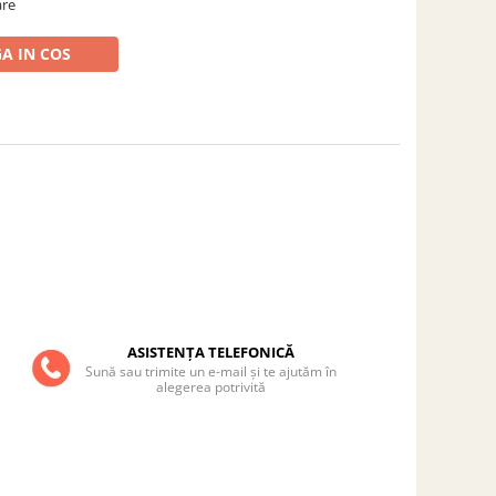
are
A IN COS
ASISTENȚA TELEFONICĂ
Sună sau trimite un e-mail și te ajutăm în
alegerea potrivită