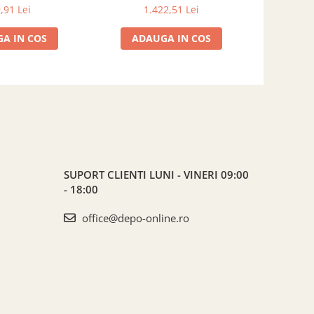
9-20-EU
FS 5615-20-04-EF
C
,91 Lei
1.422,51 Lei
A IN COS
ADAUGA IN COS
ADA
SUPORT CLIENTI
LUNI - VINERI 09:00
- 18:00
office@depo-online.ro