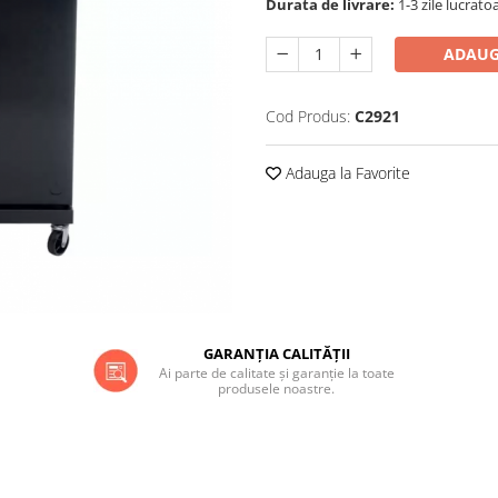
Durata de livrare:
1-3 zile lucrato
ADAUG
Cod Produs:
C2921
Adauga la Favorite
GARANȚIA CALITĂȚII
Ai parte de calitate și garanție la toate
produsele noastre.