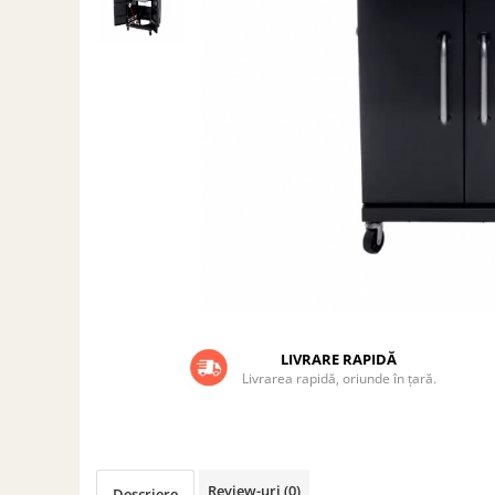
Grătare electrice
Grătare pe cărbuni
GRĂTARE PE GAZ
UȘI DIN FONTĂ
Uși de cuptor
Uși pentru sobă și șemineu
VASE DE GĂTIT
Vase pentru gătit din aluminiu
Vase pentru gătit din fontă
Vase pentru gătit din inox
Vase pentru gătit din oțel
LIVRARE RAPIDĂ
REDUCERI VASE DIN FONTĂ
Livrarea rapidă, oriunde în țară.
CUPTOARE PENTRU SOBĂ
ACCESORII SOBĂ, ȘEMINEU ȘI
CUPTOR
CĂRĂMIDĂ
Review-uri
(0)
Descriere