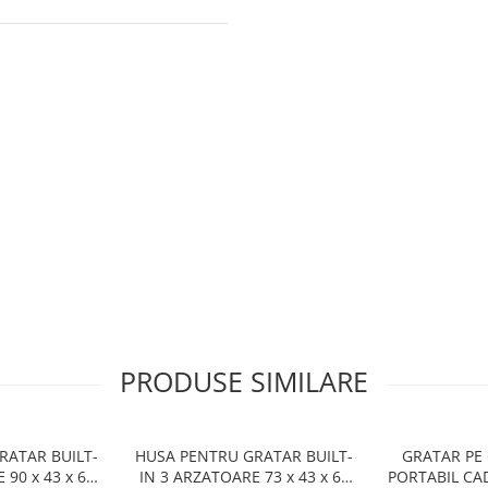
PRODUSE SIMILARE
RATAR BUILT-
HUSA PENTRU GRATAR BUILT-
GRATAR PE 
 90 x 43 x 62
IN 3 ARZATOARE 73 x 43 x 62
PORTABIL CA