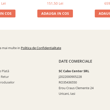
82241-100
cm CADAC 982231-100
830
 Lei
151,50 Lei
659
IN COS
ADAUGA IN COS
ADAUG
la mai multe in
Politica de Confidentialitate
DATE COMERCIALE
 Plată
SC Cabo Center SRL
e Retur
J2022000905228
Produselor
RO35436550
Erou Craus Clemente 24
Uricani, Iasi