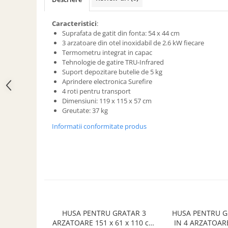
ACCESORII PENTRU GATIT
COPERTINE ȘI PRELATE
Caracteristici
:
Prelată impermeabilă din
Suprafata de gatit din fonta: 54 x 44 cm
polietilenă cu inele
3 arzatoare din otel inoxidabil de 2.6 kW fiecare
Termometru integrat in capac
COȘURI DE FUM
Tehnologie de gatire TRU-Infrared
Coșuri de fum din beton
Suport depozitare butelie de 5 kg
Aprindere electronica Surefire
Coșuri de fum din inox
4 roti pentru transport
Coșuri de fum din otel
Dimensiuni: 119 x 115 x 57 cm
Greutate: 37 kg
DIVERSE
Informatii conformitate produs
INSTALAȚII
Baterii și accesorii
PLASE DE UMBRIRE/ ANTIGRINDINĂ
PRODUSE PENTRU GRĂDINARIT
Irigații pentru grădină
Unelte electrice
HUSA PENTRU GRATAR 3
HUSA PENTRU G
Unelte pentru grădinărit
ARZATOARE 151 x 61 x 110 cm
IN 4 ARZATOARE