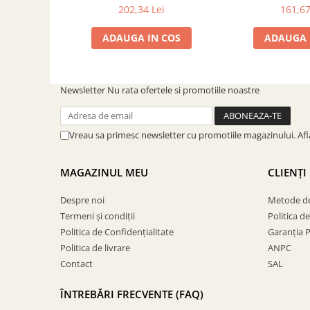
CADAC 98361
cm CADAC 9
SOBE ȘI ȘEMINEE
202,34 Lei
161,67
STICLĂ TERMOREZISTENTĂ
ADAUGA IN COS
ADAUGA 
TIMP LIBER IN NATURA
TRUSE SI ACCESORII PROFESIONALE
DE CURATARE HORN
Newsletter
Nu rata ofertele si promotiile noastre
UZ GOSPODĂRESC
ȘEMINEE ȘI ÎNCĂLZITOARE DE
TERASĂ
Vreau sa primesc newsletter cu promotiile magazinului. Af
MAGAZINUL MEU
CLIENȚI
Despre noi
Metode de
Termeni și condiții
Politica d
Politica de Confidențialitate
Garanția 
Politica de livrare
ANPC
Contact
SAL
ÎNTREBĂRI FRECVENTE (FAQ)