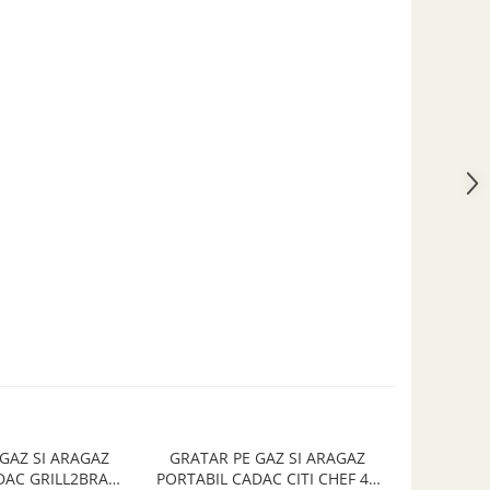
GAZ SI ARAGAZ
GRATAR PE GAZ SI ARAGAZ
HUSA P
DAC GRILL2BRAAI
PORTABIL CADAC CITI CHEF 40
ARZATOARE