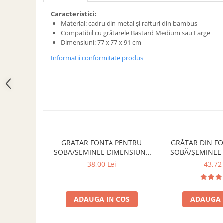
ACCESORII PENTRU GATIT
Caracteristici:
COPERTINE ȘI PRELATE
Material: cadru din metal și rafturi din bambus
Prelată impermeabilă din
Compatibil cu grătarele Bastard Medium sau Large
polietilenă cu inele
Dimensiuni: 77 x 77 x 91 cm
COȘURI DE FUM
Informatii conformitate produs
Coșuri de fum din beton
Coșuri de fum din inox
Coșuri de fum din otel
DIVERSE
INSTALAȚII
Baterii și accesorii
GRATAR FONTA PENTRU
GRĂTAR DIN F
SOBA/SEMINEE DIMENSIUNE
SOBĂ/ȘEMINEE
PLASE DE UMBRIRE/ ANTIGRINDINĂ
250x170 mm
300 mm x
38,00 Lei
43,72 
PRODUSE PENTRU GRĂDINARIT
Irigații pentru grădină
Unelte electrice
ADAUGA IN COS
ADAUGA 
Unelte pentru grădinărit