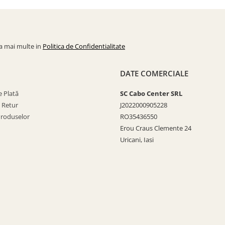
la mai multe in
Politica de Confidentialitate
DATE COMERCIALE
 Plată
SC Cabo Center SRL
e Retur
J2022000905228
Produselor
RO35436550
Erou Craus Clemente 24
Uricani, Iasi