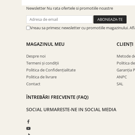
SOBE ȘI ȘEMINEE
Newsletter
Nu rata ofertele si promotiile noastre
STICLĂ TERMOREZISTENTĂ
TIMP LIBER IN NATURA
TRUSE SI ACCESORII PROFESIONALE
Vreau sa primesc newsletter cu promotiile magazinului. Af
DE CURATARE HORN
UZ GOSPODĂRESC
MAGAZINUL MEU
CLIENȚI
ȘEMINEE ȘI ÎNCĂLZITOARE DE
TERASĂ
Despre noi
Metode de
Termeni și condiții
Politica d
Politica de Confidențialitate
Garanția 
Politica de livrare
ANPC
Contact
SAL
ÎNTREBĂRI FRECVENTE (FAQ)
SOCIAL
URMARESTE-NE IN SOCIAL MEDIA