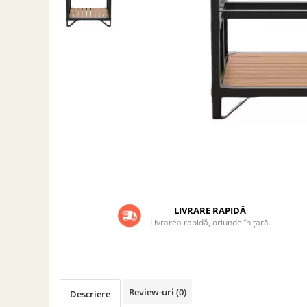
Grătare electrice
Grătare pe cărbuni
GRĂTARE PE GAZ
UȘI DIN FONTĂ
Uși de cuptor
Uși pentru sobă și șemineu
VASE DE GĂTIT
Vase pentru gătit din aluminiu
Vase pentru gătit din fontă
Vase pentru gătit din inox
Vase pentru gătit din oțel
LIVRARE RAPIDĂ
Livrarea rapidă, oriunde în țară.
REDUCERI VASE DIN FONTĂ
CUPTOARE PENTRU SOBĂ
ACCESORII SOBĂ, ȘEMINEU ȘI
CUPTOR
Review-uri
(0)
CĂRĂMIDĂ
Descriere