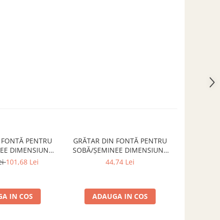
 FONTĂ PENTRU
GRĂTAR DIN FONTĂ PENTRU
Grătar cen
EE DIMENSIUNE
SOBĂ/ȘEMINEE DIMENSIUNE
1
m x300 mm
DIMENSIUNE 250 mm x200 mm
ei
101,68 Lei
44,74 Lei
A IN COS
ADAUGA IN COS
ADA