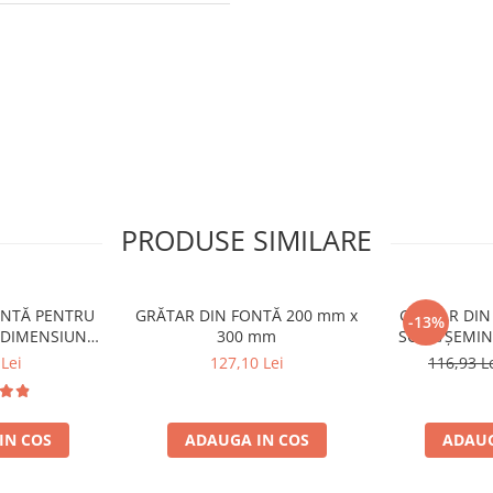
PRODUSE SIMILARE
ONTĂ PENTRU
GRĂTAR DIN FONTĂ 200 mm x
GRĂTAR DIN
-13%
 DIMENSIUNE
300 mm
SOBĂ/ȘEMIN
 200 mm
400 m
Lei
127,10 Lei
116,93 L
IN COS
ADAUGA IN COS
ADAUG