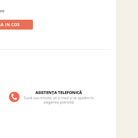
are
A IN COS
ASISTENȚA TELEFONICĂ
Sună sau trimite un e-mail și te ajutăm în
alegerea potrivită