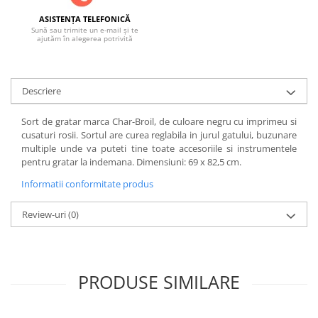
ASISTENȚA TELEFONICĂ
Sună sau trimite un e-mail și te
ajutăm în alegerea potrivită
Descriere
Sort de gratar marca Char-Broil, de culoare negru cu imprimeu si
cusaturi rosii. Sortul are curea reglabila in jurul gatului, buzunare
multiple unde va puteti tine toate accesoriile si instrumentele
pentru gratar la indemana. Dimensiuni: 69 x 82,5 cm.
Informatii conformitate produs
Review-uri
(0)
PRODUSE SIMILARE