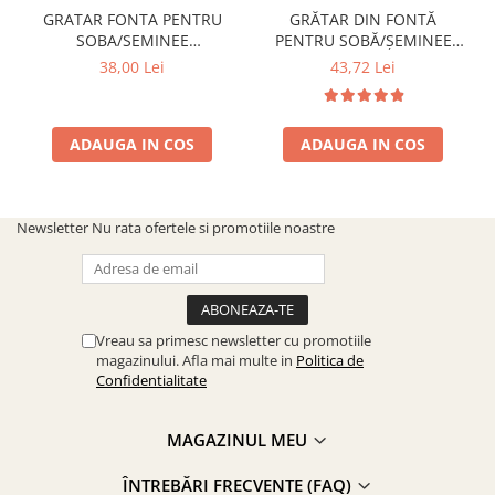
GRATAR FONTA PENTRU
GRĂTAR DIN FONTĂ
SOBA/SEMINEE
PENTRU SOBĂ/ȘEMINEE
DIMENSIUNE 250x170 mm
DIMENSIUNE 300 mm x 200
38,00 Lei
43,72 Lei
mm
ADAUGA IN COS
ADAUGA IN COS
Newsletter
Nu rata ofertele si promotiile noastre
Vreau sa primesc newsletter cu promotiile
magazinului. Afla mai multe in
Politica de
Confidentialitate
MAGAZINUL MEU
ÎNTREBĂRI FRECVENTE (FAQ)