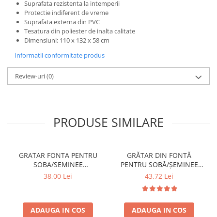
Suprafata rezistenta la intemperii
SOBE ȘI ȘEMINEE
Protectie indiferent de vreme
STICLĂ TERMOREZISTENTĂ
Suprafata externa din PVC
TIMP LIBER IN NATURA
Tesatura din poliester de inalta calitate
Dimensiuni: 110 x 132 x 58 cm
TRUSE SI ACCESORII PROFESIONALE
DE CURATARE HORN
Informatii conformitate produs
UZ GOSPODĂRESC
Review-uri
(0)
ȘEMINEE ȘI ÎNCĂLZITOARE DE
TERASĂ
PRODUSE SIMILARE
GRATAR FONTA PENTRU
GRĂTAR DIN FONTĂ
SOBA/SEMINEE
PENTRU SOBĂ/ȘEMINEE
DIMENSIUNE 250x170 mm
DIMENSIUNE 300 mm x 200
38,00 Lei
43,72 Lei
mm
ADAUGA IN COS
ADAUGA IN COS