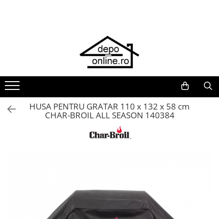
Toate Produsele
PRODUS ÎN ROMÂNIA
Plite din fontă România
Grătare barbeque din fontă
România
Grătare tehnice din fontă România
HUSA PENTRU GRATAR 110 x 132 x 58 cm
CHAR-BROIL ALL SEASON 140384
Vase de gătit din fontă România
PLITE DIN FONTĂ
GRĂTARE DE GRĂDINĂ
Accesorii pentru grătare
Cuptoare de pizza
Grătare din fontă
Grătare din inox