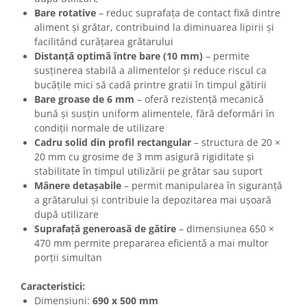
Bare rotative
– reduc suprafața de contact fixă dintre
aliment și grătar, contribuind la diminuarea lipirii și
facilitând curățarea grătarului
Distanță optimă între bare (10 mm)
– permite
susținerea stabilă a alimentelor și reduce riscul ca
bucățile mici să cadă printre gratii în timpul gătirii
Bare groase de 6 mm
– oferă rezistență mecanică
bună și susțin uniform alimentele, fără deformări în
condiții normale de utilizare
Cadru solid din profil rectangular
– structura de 20 ×
20 mm cu grosime de 3 mm asigură rigiditate și
stabilitate în timpul utilizării pe grătar sau suport
Mânere detașabile
– permit manipularea în siguranță
a grătarului și contribuie la depozitarea mai ușoară
după utilizare
Suprafață generoasă de gătire
– dimensiunea 650 ×
470 mm permite prepararea eficientă a mai multor
porții simultan
Caracteristici:
Dimensiuni:
690 x 500 mm