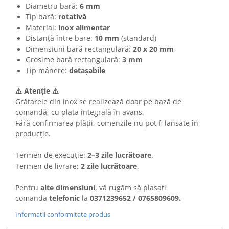
Diametru bară:
6 mm
Tip bară:
r
otativă
Material:
i
nox alimentar
Distanță între bare:
10 mm
(standard)
Dimensiuni bară rectangulară:
20 x 20 mm
Grosime bară rectangulară:
3 mm
Tip mânere:
detașabile
⚠️ Atenție ⚠️
Grătarele din inox se realizează doar pe bază de
comandă, cu plata integrală în avans.
Fără confirmarea plății, comenzile nu pot fi lansate în
producție.
Termen de execuție:
2–3 zile lucrătoare
.
Termen de livrare:
2 zile lucrătoare
.
Pentru
alte dimensiuni
, vă rugăm să plasați
comanda
telefonic
la
0371239652
/ 0765809609.
Informatii conformitate produs