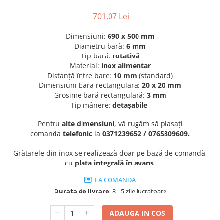
701,07 Lei
Dimensiuni:
690 x 500 mm
Diametru bară:
6 mm
Tip bară:
r
otativă
Material:
i
nox alimentar
Distanță între bare:
10 mm
(standard)
Dimensiuni bară rectangulară:
20 x 20 mm
Grosime bară rectangulară:
3 mm
Tip mânere:
detașabile
Pentru
alte dimensiuni
, vă rugăm să plasați
comanda
telefonic
la
0371239652
/ 0765809609.
Grătarele din inox se realizează doar pe bază de comandă,
cu
plata integrală în avans
.
LA COMANDA
Durata de livrare:
3 - 5 zile lucratoare
ADAUGA IN COS