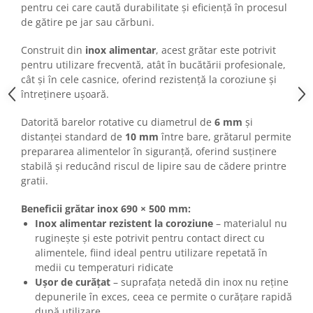
pentru cei care caută durabilitate și eficiență în procesul
de gătire pe jar sau cărbuni.
Construit din
inox alimentar
, acest grătar este potrivit
pentru utilizare frecventă, atât în bucătării profesionale,
cât și în cele casnice, oferind rezistență la coroziune și
întreținere ușoară.
Datorită barelor rotative cu diametrul de
6 mm
și
distanței standard de
10 mm
între bare, grătarul permite
prepararea alimentelor în siguranță, oferind susținere
stabilă și reducând riscul de lipire sau de cădere printre
gratii.
Beneficii grătar inox 690 × 500 mm:
Inox alimentar rezistent la coroziune
– materialul nu
ruginește și este potrivit pentru contact direct cu
alimentele, fiind ideal pentru utilizare repetată în
medii cu temperaturi ridicate
Ușor de curățat
– suprafața netedă din inox nu reține
depunerile în exces, ceea ce permite o curățare rapidă
după utilizare