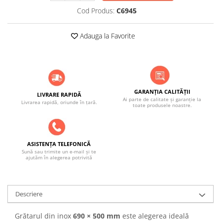
Cod Produs:
C6945
Adauga la Favorite
GARANȚIA CALITĂȚII
LIVRARE RAPIDĂ
Ai parte de calitate și garanție la
Livrarea rapidă, oriunde în țară.
toate produsele noastre.
ASISTENȚA TELEFONICĂ
Sună sau trimite un e-mail și te
ajutăm în alegerea potrivită
Descriere
Grătarul din inox
690 × 500 mm
este alegerea ideală