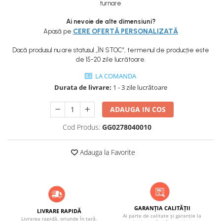
ACCESORII PENTRU GATIT
turnare
COPERTINE ȘI PRELATE
Ai nevoie de alte dimensiuni?
Prelată impermeabilă din
CERE OFERTĂ PERSONALIZATĂ
Apasă pe
polietilenă cu inele
Dacă produsul nu are statusul „ÎN STOC”, termenul de producție este
COȘURI DE FUM
de 15-20 zile lucrătoare.
Coșuri de fum din beton
LA COMANDA
Coșuri de fum din inox
Durata de livrare:
1 - 3 zile lucrătoare
Coșuri de fum din otel
ADAUGA IN COS
DIVERSE
INSTALAȚII
Cod Produs:
GG0278040010
Baterii și accesorii
Adauga la Favorite
PLASE DE UMBRIRE/ ANTIGRINDINĂ
PRODUSE PENTRU GRĂDINARIT
Irigații pentru grădină
Unelte electrice
GARANȚIA CALITĂȚII
Unelte pentru grădinărit
LIVRARE RAPIDĂ
Ai parte de calitate și garanție la
Livrarea rapidă, oriunde în țară.