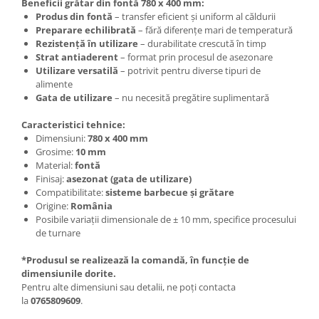
Beneficii grătar din fontă 780 x 400 mm:
Produs din fontă
– transfer eficient și uniform al căldurii
Preparare echilibrată
– fără diferențe mari de temperatură
Rezistență în utilizare
– durabilitate crescută în timp
Strat antiaderent
– format prin procesul de asezonare
Utilizare versatilă
– potrivit pentru diverse tipuri de
alimente
Gata de utilizare
– nu necesită pregătire suplimentară
Caracteristici tehnice:
Dimensiuni:
780 x 400 mm
Grosime:
10 mm
Material:
fontă
Finisaj:
asezonat (gata de utilizare)
Compatibilitate:
sisteme barbecue și grătare
Origine:
România
Posibile variații dimensionale de ± 10 mm, specifice procesului
de turnare
*Produsul se realizează la comandă, în funcție de
dimensiunile dorite.
Pentru alte dimensiuni sau detalii, ne poți contacta
la
0765809609
.