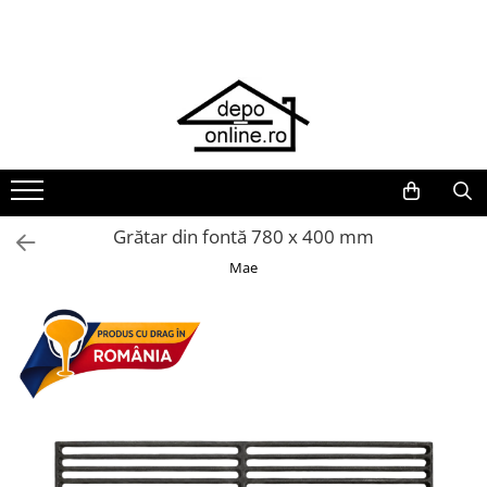
Toate Produsele
PRODUS ÎN ROMÂNIA
Plite din fontă România
Grătare barbeque din fontă
România
Grătare tehnice din fontă România
Grătar din fontă 780 x 400 mm
Vase de gătit din fontă România
Mae
PLITE DIN FONTĂ
GRĂTARE DE GRĂDINĂ
Accesorii pentru grătare
Cuptoare de pizza
Grătare din fontă
Grătare din inox