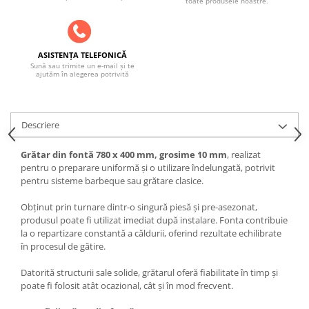
toate produsele noastre.
SOBE ȘI ȘEMINEE
STICLĂ TERMOREZISTENTĂ
TIMP LIBER IN NATURA
ASISTENȚA TELEFONICĂ
TRUSE SI ACCESORII PROFESIONALE
Sună sau trimite un e-mail și te
DE CURATARE HORN
ajutăm în alegerea potrivită
UZ GOSPODĂRESC
ȘEMINEE ȘI ÎNCĂLZITOARE DE
TERASĂ
Descriere
Grătar din fontă 780 x 400 mm, grosime 10 mm
, realizat
pentru o preparare uniformă și o utilizare îndelungată, potrivit
pentru sisteme barbeque sau grătare clasice.
Obținut prin turnare dintr-o singură piesă și pre-asezonat,
produsul poate fi utilizat imediat după instalare. Fonta contribuie
la o repartizare constantă a căldurii, oferind rezultate echilibrate
în procesul de gătire.
Datorită structurii sale solide, grătarul oferă fiabilitate în timp și
poate fi folosit atât ocazional, cât și în mod frecvent.