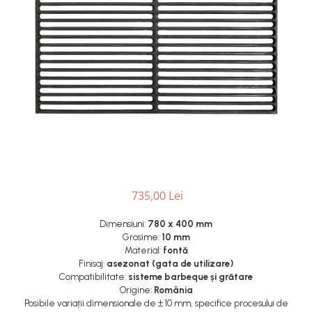
Grătare electrice
Grătare pe cărbuni
GRĂTARE PE GAZ
UȘI DIN FONTĂ
Uși de cuptor
Uși pentru sobă și șemineu
VASE DE GĂTIT
Vase pentru gătit din aluminiu
Vase pentru gătit din fontă
Vase pentru gătit din inox
735,00 Lei
Vase pentru gătit din oțel
Dimensiuni:
780 x 400 mm
REDUCERI VASE DIN FONTĂ
Grosime:
10 mm
CUPTOARE PENTRU SOBĂ
Material:
fontă
Finisaj:
asezonat (gata de utilizare)
ACCESORII SOBĂ, ȘEMINEU ȘI
Compatibilitate:
sisteme barbeque și grătare
CUPTOR
Origine:
România
CĂRĂMIDĂ
Posibile variații dimensionale de ± 10 mm, specifice procesului de