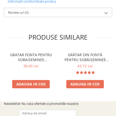
Informatii conformitate produs
Review-uri
(0)
PRODUSE SIMILARE
GRATAR FONTA PENTRU
GRĂTAR DIN FONTĂ
SOBA/SEMINEE
PENTRU SOBĂ/ȘEMINEE
DIMENSIUNE 250x170 mm
DIMENSIUNE 300 mm x 200
38,00 Lei
43,72 Lei
mm
ADAUGA IN COS
ADAUGA IN COS
Newsletter
Nu rata ofertele si promotiile noastre