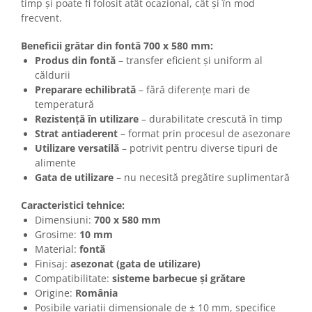
timp și poate fi folosit atât ocazional, cât și în mod
frecvent.
Beneficii grătar din fontă 700 x 580 mm:
Produs din fontă
– transfer eficient și uniform al
căldurii
Preparare echilibrată
– fără diferențe mari de
temperatură
Rezistență în utilizare
– durabilitate crescută în timp
Strat antiaderent
– format prin procesul de asezonare
Utilizare versatilă
– potrivit pentru diverse tipuri de
alimente
Gata de utilizare
– nu necesită pregătire suplimentară
Caracteristici tehnice:
Dimensiuni:
700 x 580 mm
Grosime:
10 mm
Material:
fontă
Finisaj:
asezonat (gata de utilizare)
Compatibilitate:
sisteme barbecue și grătare
Origine:
România
Posibile variații dimensionale de ± 10 mm, specifice