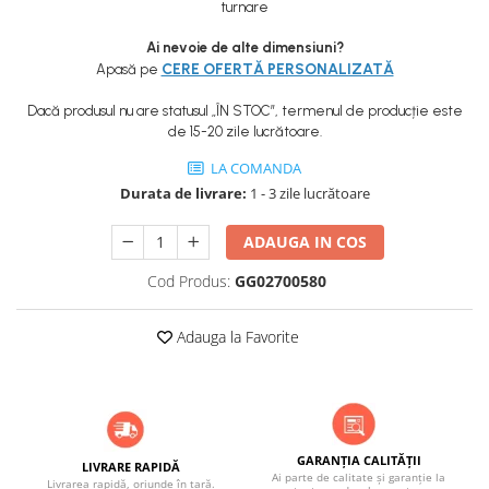
ACCESORII PENTRU GATIT
turnare
COPERTINE ȘI PRELATE
Ai nevoie de alte dimensiuni?
Prelată impermeabilă din
CERE OFERTĂ PERSONALIZATĂ
Apasă pe
polietilenă cu inele
Dacă produsul nu are statusul „ÎN STOC”, termenul de producție este
COȘURI DE FUM
de 15-20 zile lucrătoare.
Coșuri de fum din beton
LA COMANDA
Coșuri de fum din inox
Durata de livrare:
1 - 3 zile lucrătoare
Coșuri de fum din otel
ADAUGA IN COS
DIVERSE
INSTALAȚII
Cod Produs:
GG02700580
Baterii și accesorii
Adauga la Favorite
PLASE DE UMBRIRE/ ANTIGRINDINĂ
PRODUSE PENTRU GRĂDINARIT
Irigații pentru grădină
Unelte electrice
GARANȚIA CALITĂȚII
Unelte pentru grădinărit
LIVRARE RAPIDĂ
Ai parte de calitate și garanție la
Livrarea rapidă, oriunde în țară.