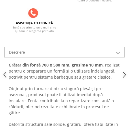
toate produsele noastre.
SOBE ȘI ȘEMINEE
STICLĂ TERMOREZISTENTĂ
TIMP LIBER IN NATURA
ASISTENȚA TELEFONICĂ
TRUSE SI ACCESORII PROFESIONALE
Sună sau trimite un e-mail și te
DE CURATARE HORN
ajutăm în alegerea potrivită
UZ GOSPODĂRESC
ȘEMINEE ȘI ÎNCĂLZITOARE DE
TERASĂ
Descriere
Grătar din fontă 700 x 580 mm, grosime 10 mm
, realizat
pentru o preparare uniformă și o utilizare îndelungată,
potrivit pentru sisteme barbeque sau grătare clasice.
Obținut prin turnare dintr-o singură piesă și pre-
asezonat, produsul poate fi utilizat imediat după
instalare. Fonta contribuie la o repartizare constantă a
căldurii, oferind rezultate echilibrate în procesul de
gătire.
Datorită structurii sale solide, grătarul oferă fiabilitate în