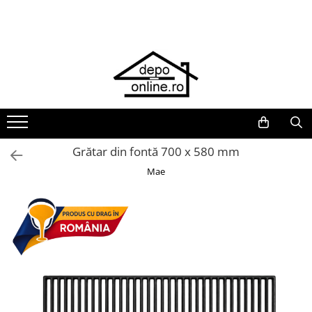
Toate Produsele
PRODUS ÎN ROMÂNIA
Plite din fontă România
Grătare barbeque din fontă
România
Grătare tehnice din fontă România
Grătar din fontă 700 x 580 mm
Vase de gătit din fontă România
Mae
PLITE DIN FONTĂ
GRĂTARE DE GRĂDINĂ
Accesorii pentru grătare
Cuptoare de pizza
Grătare din fontă
Grătare din inox