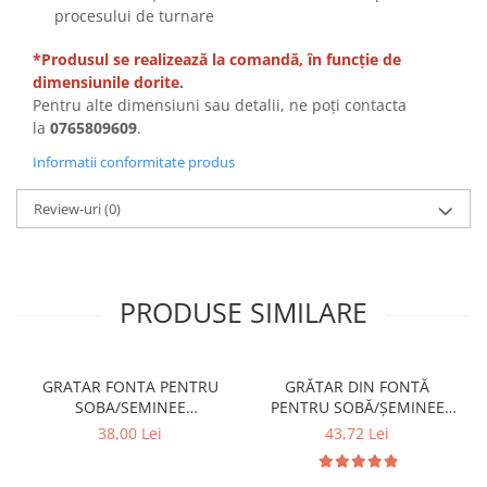
procesului de turnare
*Produsul se realizează la comandă, în funcție de
dimensiunile dorite.
Pentru alte dimensiuni sau detalii, ne poți contacta
la
0765809609
.
Informatii conformitate produs
Review-uri
(0)
PRODUSE SIMILARE
GRATAR FONTA PENTRU
GRĂTAR DIN FONTĂ
SOBA/SEMINEE
PENTRU SOBĂ/ȘEMINEE
DIMENSIUNE 250x170 mm
DIMENSIUNE 300 mm x 200
38,00 Lei
43,72 Lei
mm