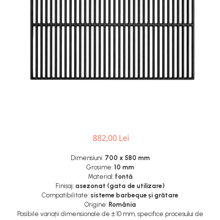
Grătare electrice
Grătare pe cărbuni
GRĂTARE PE GAZ
UȘI DIN FONTĂ
Uși de cuptor
Uși pentru sobă și șemineu
VASE DE GĂTIT
Vase pentru gătit din aluminiu
Vase pentru gătit din fontă
Vase pentru gătit din inox
882,00 Lei
Vase pentru gătit din oțel
Dimensiuni:
700 x 580 mm
REDUCERI VASE DIN FONTĂ
Grosime:
10 mm
CUPTOARE PENTRU SOBĂ
Material:
fontă
Finisaj:
asezonat (gata de utilizare)
ACCESORII SOBĂ, ȘEMINEU ȘI
Compatibilitate:
sisteme barbeque și grătare
CUPTOR
Origine:
România
CĂRĂMIDĂ
Posibile variații dimensionale de ± 10 mm, specifice procesului de