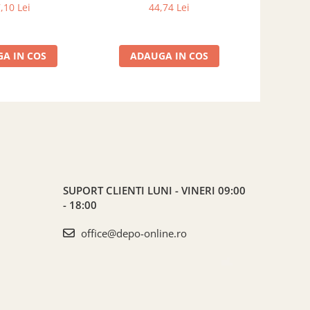
DIMENSIUNE 250 mm x200 mm
,10 Lei
44,74 Lei
A IN COS
ADAUGA IN COS
ADA
SUPORT CLIENTI
LUNI - VINERI 09:00
- 18:00
office@depo-online.ro