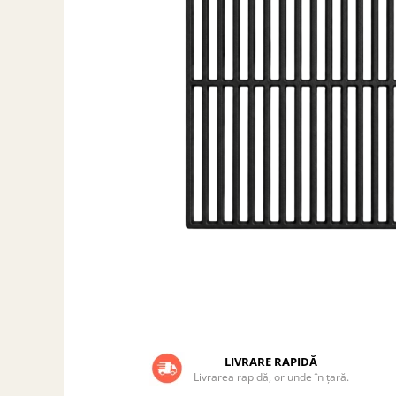
Grătare electrice
Grătare pe cărbuni
GRĂTARE PE GAZ
UȘI DIN FONTĂ
Uși de cuptor
Uși pentru sobă și șemineu
VASE DE GĂTIT
Vase pentru gătit din aluminiu
Vase pentru gătit din fontă
Vase pentru gătit din inox
Vase pentru gătit din oțel
REDUCERI VASE DIN FONTĂ
CUPTOARE PENTRU SOBĂ
ACCESORII SOBĂ, ȘEMINEU ȘI
CUPTOR
LIVRARE RAPIDĂ
Livrarea rapidă, oriunde în țară.
CĂRĂMIDĂ