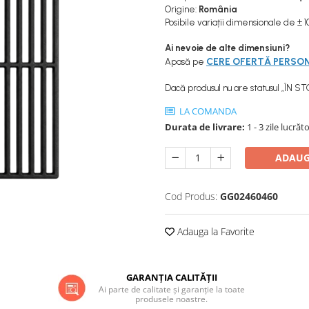
Origine:
România
Posibile variații dimensionale de ± 
Ai nevoie de alte dimensiuni?
CERE OFERTĂ PERSO
Apasă pe
Dacă produsul nu are statusul „ÎN S
LA COMANDA
Durata de livrare:
1 - 3 zile lucrăt
ADAUG
Cod Produs:
GG02460460
Adauga la Favorite
GARANȚIA CALITĂȚII
Ai parte de calitate și garanție la toate
produsele noastre.