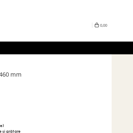
0,00
x 460 mm
e)
 și grătare