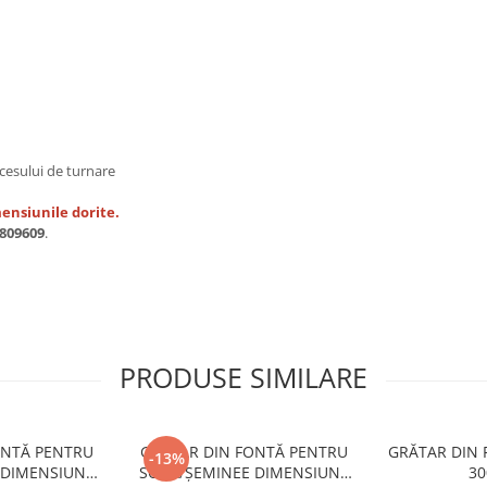
ocesului de turnare
ensiunile dorite.
809609
.
PRODUSE SIMILARE
ONTĂ PENTRU
GRĂTAR DIN FONTĂ PENTRU
GRĂTAR DIN 
-13%
 DIMENSIUNE
SOBĂ/ȘEMINEE DIMENSIUNE
3