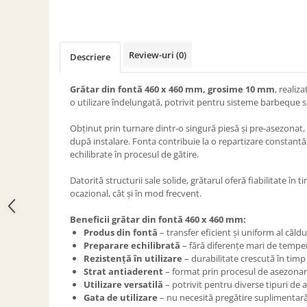
ACCESORII PENTRU GATIT
COPERTINE ȘI PRELATE
Prelată impermeabilă din
polietilenă cu inele
Review-uri
(0)
Descriere
COȘURI DE FUM
Grătar din fontă 460 x 460 mm, grosime 10 mm
, realiz
Coșuri de fum din beton
o utilizare îndelungată, potrivit pentru sisteme barbeque s
Coșuri de fum din inox
Obținut prin turnare dintr-o singură piesă și pre-asezonat, 
Coșuri de fum din otel
după instalare. Fonta contribuie la o repartizare constantă 
echilibrate în procesul de gătire.
DIVERSE
INSTALAȚII
Datorită structurii sale solide, grătarul oferă fiabilitate în ti
Baterii și accesorii
ocazional, cât și în mod frecvent.
PLASE DE UMBRIRE/ ANTIGRINDINĂ
Beneficii grătar din fontă 460 x 460 mm:
PRODUSE PENTRU GRĂDINARIT
Produs din fontă
– transfer eficient și uniform al căldu
Preparare echilibrată
– fără diferențe mari de tempe
Irigații pentru grădină
Rezistență în utilizare
– durabilitate crescută în timp
Unelte electrice
Strat antiaderent
– format prin procesul de asezona
Utilizare versatilă
– potrivit pentru diverse tipuri de 
Unelte pentru grădinărit
Gata de utilizare
– nu necesită pregătire suplimentar