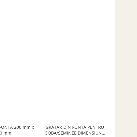
FONTĂ 200 mm x
GRĂTAR DIN FONTĂ PENTRU
Grătar cen
00 mm
SOBĂ/ȘEMINEE DIMENSIUNE
1