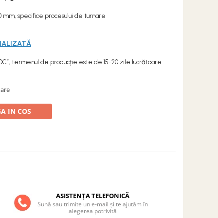
10 mm, specifice procesului de turnare
NALIZATĂ
TOC”, termenul de producție este de 15-20 zile lucrătoare.
oare
A IN COS
ASISTENȚA TELEFONICĂ
Sună sau trimite un e-mail și te ajutăm în
alegerea potrivită