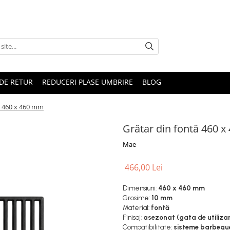
DE RETUR
REDUCERI PLASE UMBRIRE
BLOG
ă 460 x 460 mm
Grătar din fontă 460 
Mae
466,00 Lei
Dimensiuni:
460 x 460 mm
Grosime:
10 mm
Material:
fontă
Finisaj:
asezonat (gata de utilizar
Compatibilitate:
sisteme barbeque