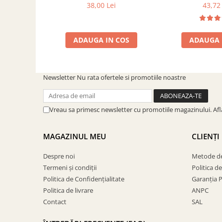
250x170 mm
300 mm x
38,00 Lei
43,72 
ADAUGA IN COS
ADAUGA 
Newsletter
Nu rata ofertele si promotiile noastre
Vreau sa primesc newsletter cu promotiile magazinului. Af
MAGAZINUL MEU
CLIENȚI
Despre noi
Metode de
Termeni și condiții
Politica d
Politica de Confidențialitate
Garanția 
Politica de livrare
ANPC
Contact
SAL