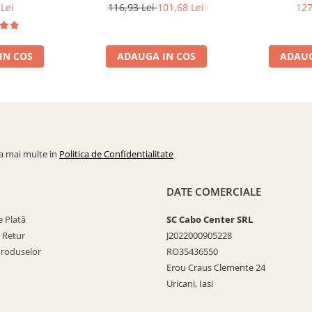
 200 mm
400 mm x300 mm
Lei
116,93 Lei
101,68 Lei
127
IN COS
ADAUGA IN COS
ADAUG
la mai multe in
Politica de Confidentialitate
DATE COMERCIALE
 Plată
SC Cabo Center SRL
e Retur
J2022000905228
Produselor
RO35436550
Erou Craus Clemente 24
Uricani, Iasi