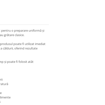
at pentru o preparare uniformă și
au grătare clasice.
produsul poate fi utilizat imediat
a căldurii, oferind rezultate
mp și poate fi folosit atât
rii
ratură
re
alimente
ă