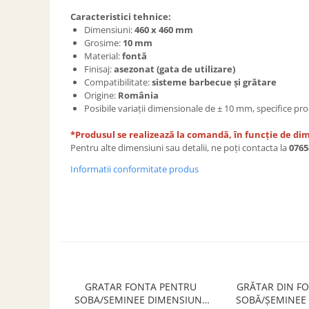
SOBE ȘI ȘEMINEE
Caracteristici tehnice:
STICLĂ TERMOREZISTENTĂ
Dimensiuni:
460 x 460 mm
TIMP LIBER IN NATURA
Grosime:
10 mm
Material:
fontă
TRUSE SI ACCESORII PROFESIONALE
Finisaj:
asezonat (gata de utilizare)
DE CURATARE HORN
Compatibilitate:
sisteme barbecue și grătare
UZ GOSPODĂRESC
Origine:
România
Posibile variații dimensionale de ± 10 mm, specifice pr
ȘEMINEE ȘI ÎNCĂLZITOARE DE
TERASĂ
*Produsul se realizează la comandă, în funcție de dim
Pentru alte dimensiuni sau detalii, ne poți contacta la
0765
Informatii conformitate produs
GRATAR FONTA PENTRU
GRĂTAR DIN F
SOBA/SEMINEE DIMENSIUNE
SOBĂ/ȘEMINEE