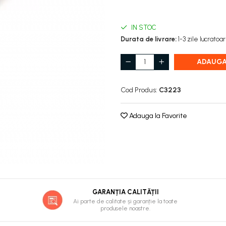
IN STOC
Durata de livrare:
1-3 zile lucratoa
ADAUGA
Cod Produs:
C3223
Adauga la Favorite
GARANȚIA CALITĂȚII
Ai parte de calitate și garanție la toate
produsele noastre.