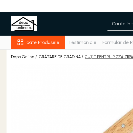
Toate Produsele
PRODUS ÎN ROMÂNIA
Plite din fontă România
Toate Produsele
Testimoniale
Formular de R
Grătare barbeque din fontă
România
Depo Online /
GRĂTARE DE GRĂDINĂ /
CUȚIT PENTRU PIZZA ZIIPA
Grătare tehnice din fontă
România
Vase de gătit din fontă
România
PLITE DIN FONTĂ
GRĂTARE DE GRĂDINĂ
Accesorii pentru grătare
Cuptoare de pizza