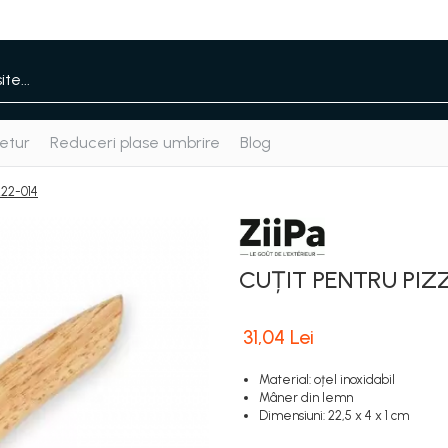
etur
Reduceri plase umbrire
Blog
22-014
CUȚIT PENTRU PIZZ
31,04 Lei
Material: oțel inoxidabil
Mâner din lemn
Dimensiuni: 22,5 x 4 x 1 cm