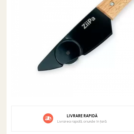
Grătare din fontă
Grătare din inox
Grătare electrice
Grătare pe cărbuni
GRĂTARE PE GAZ
UȘI DIN FONTĂ
Uși de cuptor
Uși pentru sobă și șemineu
VASE DE GĂTIT
Vase pentru gătit din aluminiu
Vase pentru gătit din fontă
Vase pentru gătit din inox
Vase pentru gătit din oțel
LIVRARE RAPIDĂ
Livrarea rapidă, oriunde în țară.
REDUCERI VASE DIN FONTĂ
CUPTOARE PENTRU SOBĂ