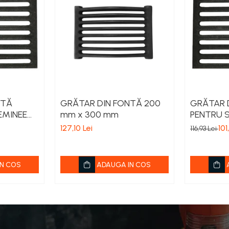
NTĂ
GRĂTAR DIN FONTĂ 200
GRĂTAR 
EMINEE
mm x 300 mm
PENTRU 
 mm x
DIMENSI
127,10 Lei
101
116,93 Lei
x300 mm
N COS
ADAUGA IN COS