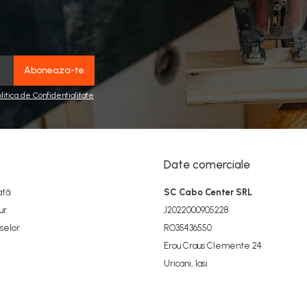
olitica de Confidentialitate
Date comerciale
ată
SC Cabo Center SRL
ur
J2022000905228
selor
RO35436550
Erou Craus Clemente 24
Uricani, Iasi