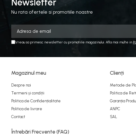
Newsletter
Nu rata ofertele si promotiile noastre
Vreau sa primesc newsletter cu promotiile magazinului. Afla mai multe in
P
Magazinul meu
Clienți
Despre noi
Metode de Pl
Termeni și condiții
Politica de Ret
Politica de Confidențialitate
Garanția Produ
Politica de livrare
ANPC
Contact
SAL
Întrebări Frecvente (FAQ)