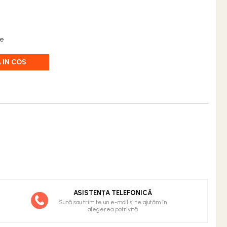
re
 IN COS
ASISTENȚA TELEFONICĂ
Sună sau trimite un e-mail și te ajutăm în
alegerea potrivită