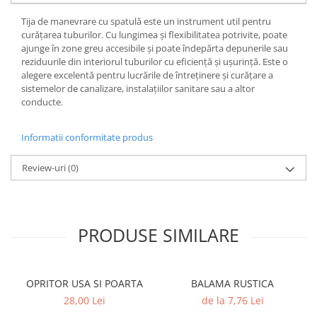
SOBE ȘI ȘEMINEE
Tija de manevrare cu spatulă este un instrument util pentru
STICLĂ TERMOREZISTENTĂ
curățarea tuburilor. Cu lungimea și flexibilitatea potrivite, poate
TIMP LIBER IN NATURA
ajunge în zone greu accesibile și poate îndepărta depunerile sau
TRUSE SI ACCESORII PROFESIONALE
reziduurile din interiorul tuburilor cu eficiență și ușurință. Este o
alegere excelentă pentru lucrările de întreținere și curățare a
DE CURATARE HORN
sistemelor de canalizare, instalațiilor sanitare sau a altor
UZ GOSPODĂRESC
conducte.
ȘEMINEE ȘI ÎNCĂLZITOARE DE
TERASĂ
Informatii conformitate produs
Review-uri
(0)
PRODUSE SIMILARE
OPRITOR USA SI POARTA
BALAMA RUSTICA
28,00 Lei
de la 7,76 Lei