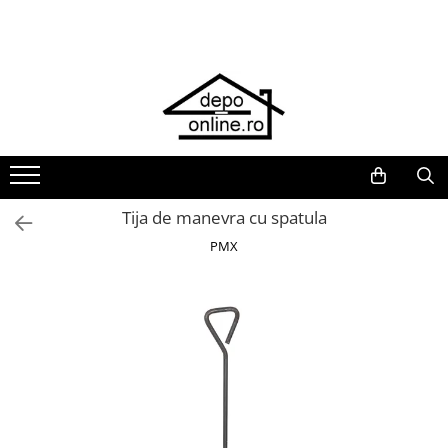
Toate Produsele
PRODUS ÎN ROMÂNIA
Plite din fontă România
Grătare barbeque din fontă
România
Grătare tehnice din fontă România
Tija de manevra cu spatula
Vase de gătit din fontă România
PMX
PLITE DIN FONTĂ
GRĂTARE DE GRĂDINĂ
Accesorii pentru grătare
Cuptoare de pizza
Grătare din fontă
Grătare din inox