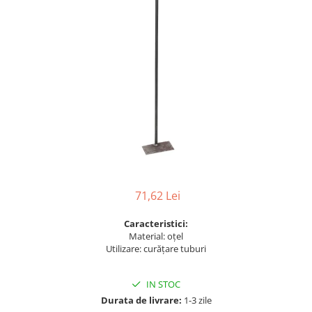
Grătare electrice
Grătare pe cărbuni
GRĂTARE PE GAZ
UȘI DIN FONTĂ
Uși de cuptor
Uși pentru sobă și șemineu
VASE DE GĂTIT
Vase pentru gătit din aluminiu
Vase pentru gătit din fontă
Vase pentru gătit din inox
71,62 Lei
Vase pentru gătit din oțel
Caracteristici:
REDUCERI VASE DIN FONTĂ
Material: oțel
CUPTOARE PENTRU SOBĂ
Utilizare: curățare tuburi
ACCESORII SOBĂ, ȘEMINEU ȘI
CUPTOR
IN STOC
CĂRĂMIDĂ
Durata de livrare:
1-3 zile