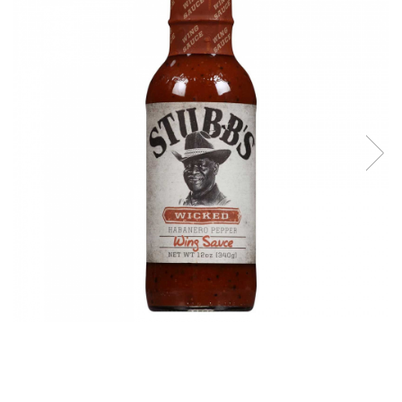
Grătare electrice
Grătare pe cărbuni
GRĂTARE PE GAZ
UȘI DIN FONTĂ
Uși de cuptor
Uși pentru sobă și șemineu
VASE DE GĂTIT
Vase pentru gătit din aluminiu
Vase pentru gătit din fontă
Vase pentru gătit din inox
Vase pentru gătit din oțel
REDUCERI VASE DIN FONTĂ
CUPTOARE PENTRU SOBĂ
ACCESORII SOBĂ, ȘEMINEU ȘI
CUPTOR
CĂRĂMIDĂ