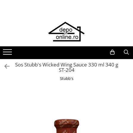
Toate Produsele
PRODUS ÎN ROMÂNIA
Plite din fontă România
Grătare barbeque din fontă
România
Grătare tehnice din fontă România
Sos Stubb's Wicked Wing Sauce 330 ml 340 g
ST-204
Vase de gătit din fontă România
Stubb's
PLITE DIN FONTĂ
GRĂTARE DE GRĂDINĂ
Accesorii pentru grătare
Cuptoare de pizza
Grătare din fontă
Grătare din inox