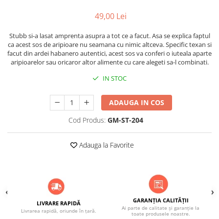
ACCESORII PENTRU GATIT
49,00 Lei
COPERTINE ȘI PRELATE
Prelată impermeabilă din
Stubb si-a lasat amprenta asupra a tot ce a facut. Asa se explica faptul
polietilenă cu inele
ca acest sos de aripioare nu seamana cu nimic altceva. Specific texan si
facut din ardei habanero autentici, acest sos va conferi o iuteala aparte
COȘURI DE FUM
aripioarelor sau oricaror altor alimente cu care alegeti sa-l combinati.
Coșuri de fum din beton
IN STOC
Coșuri de fum din inox
Coșuri de fum din otel
ADAUGA IN COS
DIVERSE
Cod Produs:
GM-ST-204
INSTALAȚII
Baterii și accesorii
Adauga la Favorite
PLASE DE UMBRIRE/ ANTIGRINDINĂ
PRODUSE PENTRU GRĂDINARIT
Irigații pentru grădină
Unelte electrice
GARANȚIA CALITĂȚII
LIVRARE RAPIDĂ
Unelte pentru grădinărit
Ai parte de calitate și garanție la
Livrarea rapidă, oriunde în țară.
toate produsele noastre.