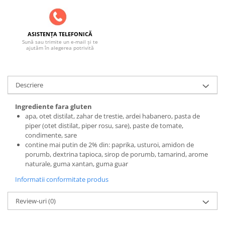
SOBE ȘI ȘEMINEE
STICLĂ TERMOREZISTENTĂ
TIMP LIBER IN NATURA
ASISTENȚA TELEFONICĂ
Sună sau trimite un e-mail și te
TRUSE SI ACCESORII PROFESIONALE
ajutăm în alegerea potrivită
DE CURATARE HORN
UZ GOSPODĂRESC
ȘEMINEE ȘI ÎNCĂLZITOARE DE
Descriere
TERASĂ
Ingrediente fara gluten
apa, otet distilat, zahar de trestie, ardei habanero, pasta de
piper (otet distilat, piper rosu, sare), paste de tomate,
condimente, sare
contine mai putin de 2% din: p
aprika, usturoi, amidon de
porumb, dextrina tapioca, sirop de porumb, tamarind, arome
naturale, guma xantan, guma guar
Informatii conformitate produs
Review-uri
(0)