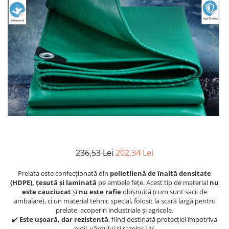
236,53 Lei
202,34 Lei
Prelata este confecționată din
polietilenă de înaltă densitate
(HDPE), țesută și laminată
pe ambele fețe. Acest tip de material
nu
este cauciucat
și
nu este rafie
obișnuită (cum sunt sacii de
ambalare), ci un material tehnic special, folosit la scară largă pentru
prelate, acoperiri industriale și agricole.
✔️
Este ușoară, dar rezistentă
, fiind destinată protecției împotriva
ploii, vântului și razelor UV.