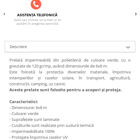
ASISTENȚA TELEFONICĂ
Sună sau trimite un e-mail și te
ajutăm în alegerea potrivită
Descriere
Prelată impermeabilă din polietilenă de culoare verde, cu o
greutate de 120 gr/mp, având dimensiunile de 6x8 m.
Este folosită la protecția diverselor materiale, împotriva
intemperiilor și razelor solare, în transport, agricultură,
construcții, camping, uz casnic.
Aceste prelate sunt folosite pentru a acoperi și proteja.
Caracteristici:
- Dimensiune: 6x8 m
- Culoare: verde
- Suprafețele sunt laminate
- Cusăturile sunt realizate prin sudură termică
- Impermeabilitate 100%
- Protejate împotriva razelor UV