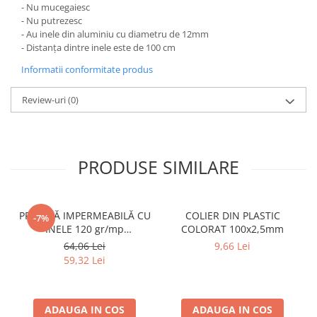
- Nu mucegaiesc
- Nu putrezesc
- Au inele din aluminiu cu diametru de 12mm
- Distanța dintre inele este de 100 cm
Informatii conformitate produs
Review-uri
(0)
PRODUSE SIMILARE
PRELATĂ IMPERMEABILĂ CU
COLIER DIN PLASTIC
-7%
INELE 120 gr/mp
COLORAT 100x2,5mm
DIMENSIUNE 3x4 m, VERDE
64,06 Lei
9,66 Lei
59,32 Lei
ADAUGA IN COS
ADAUGA IN COS