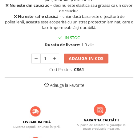
❌
Nu este din cauciuc
– deci nu este elastică sau groasă ca un covor
de cauciuc.
❌
Nu este rafie clasică
– chiar dacă baza este o țesătură de
polietilenă, aceasta este acoperită cu un strat protector laminat, care o
face impermeabilă și durabilă.
IN STOC
Durata de livrare:
1-3 zile
ADAUGA IN COS
Cod Produs:
C861
Adauga la Favorite
GARANȚIA CALITĂȚII
LIVRARE RAPIDĂ
Ai parte de calitate și garanție la
Livrarea rapidă, oriunde în țară.
toate produsele noastre.