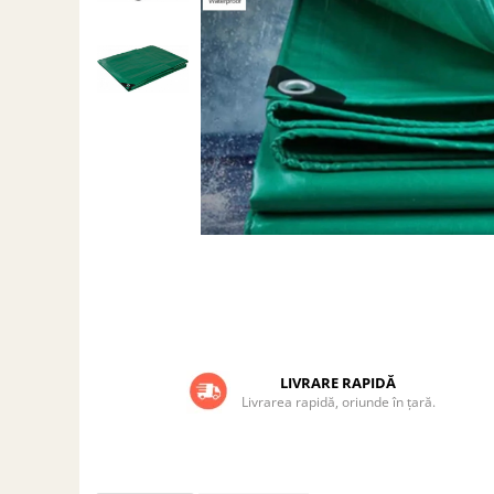
Grătare electrice
Grătare pe cărbuni
GRĂTARE PE GAZ
UȘI DIN FONTĂ
Uși de cuptor
Uși pentru sobă și șemineu
VASE DE GĂTIT
Vase pentru gătit din aluminiu
Vase pentru gătit din fontă
Vase pentru gătit din inox
Vase pentru gătit din oțel
REDUCERI VASE DIN FONTĂ
LIVRARE RAPIDĂ
CUPTOARE PENTRU SOBĂ
Livrarea rapidă, oriunde în țară.
ACCESORII SOBĂ, ȘEMINEU ȘI
CUPTOR
CĂRĂMIDĂ