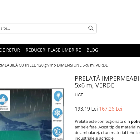
DE RETUR
REDUCERI PLASE UMBRIRE
BLOG
MEABILĂ CU INELE 120 gr/mp DIMENSIUNE 5x6 m, VERDE
PRELATĂ IMPERMEABIL
5x6 m, VERDE
HGT
193,19 Lei
167,26 Lei
Prelata este confecționată din
poli
ambele fețe. Acest tip de material
n
de ambalare), ci un material tehnic s
industriale și agricole.