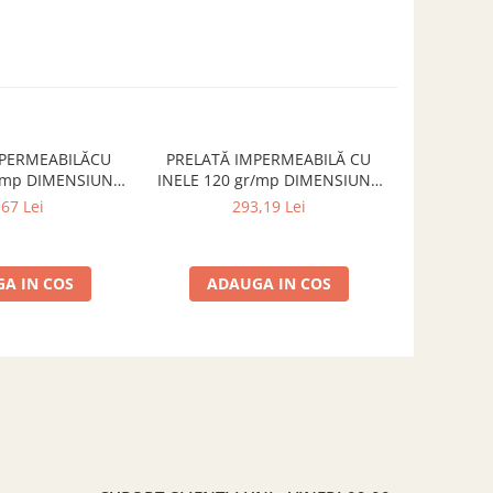
MPERMEABILĂCU
PRELATĂ IMPERMEABILĂ CU
PRELATĂ 
r/mp DIMENSIUNE
INELE 120 gr/mp DIMENSIUNE
gr/mp DI
m, VERDE
6x10 m, VERDE
,67 Lei
293,19 Lei
A IN COS
ADAUGA IN COS
ADA