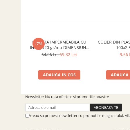
SOBE ȘI ȘEMINEE
STICLĂ TERMOREZISTENTĂ
TIMP LIBER IN NATURA
TRUSE SI ACCESORII PROFESIONALE
DE CURATARE HORN
UZ GOSPODĂRESC
PRELATĂ IMPERMEABILĂ CU
COLIER DIN PLA
-7%
ȘEMINEE ȘI ÎNCĂLZITOARE DE
INELE 120 gr/mp DIMENSIUNE
100x2
TERASĂ
3x4 m, VERDE
64,06 Lei
59,32 Lei
9,66 
ADAUGA IN COS
ADAUGA 
Newsletter
Nu rata ofertele si promotiile noastre
Vreau sa primesc newsletter cu promotiile magazinului. Af