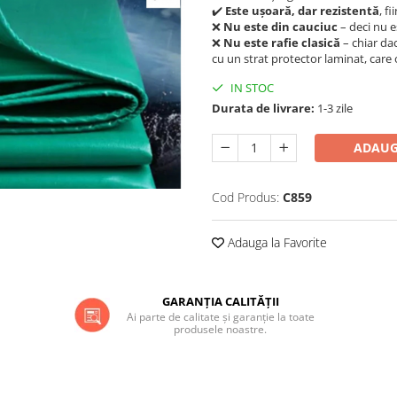
✔️
Este ușoară, dar rezistentă
, f
❌
Nu este din cauciuc
– deci nu e
❌
Nu este rafie clasică
– chiar dac
cu un strat protector laminat, care 
IN STOC
Durata de livrare:
1-3 zile
ADAUG
Cod Produs:
C859
Adauga la Favorite
GARANȚIA CALITĂȚII
Ai parte de calitate și garanție la toate
produsele noastre.