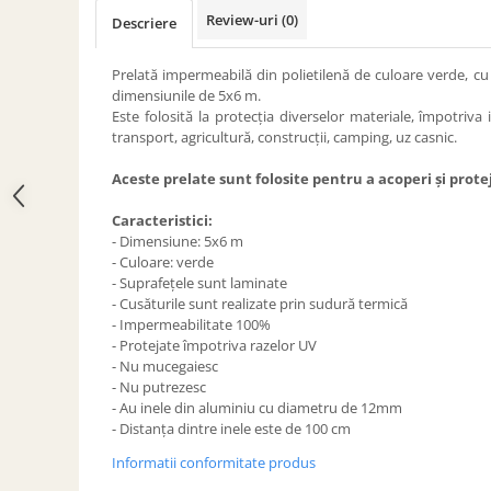
ACCESORII PENTRU GATIT
Review-uri
(0)
Descriere
COPERTINE ȘI PRELATE
Prelată impermeabilă din
Prelată impermeabilă din polietilenă de culoare verde, c
polietilenă cu inele
dimensiunile de 5x6 m.
Este folosită la protecția diverselor materiale, împotriva i
COȘURI DE FUM
transport, agricultură, construcții, camping, uz casnic.
Coșuri de fum din beton
Aceste prelate sunt folosite pentru a acoperi și prote
Coșuri de fum din inox
Coșuri de fum din otel
Caracteristici:
- Dimensiune: 5x6 m
DIVERSE
- Culoare: verde
INSTALAȚII
- Suprafețele sunt laminate
- Cusăturile sunt realizate prin sudură termică
Baterii și accesorii
- Impermeabilitate 100%
PLASE DE UMBRIRE/ ANTIGRINDINĂ
- Protejate împotriva razelor UV
- Nu mucegaiesc
PRODUSE PENTRU GRĂDINARIT
- Nu putrezesc
Irigații pentru grădină
- Au inele din aluminiu cu diametru de 12mm
- Distanța dintre inele este de 100 cm
Unelte electrice
Informatii conformitate produs
Unelte pentru grădinărit