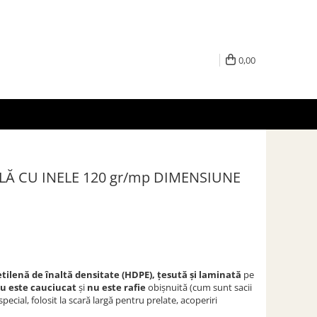
0,00
Ă CU INELE 120 gr/mp DIMENSIUNE
etilenă de înaltă densitate (HDPE), țesută și laminată
pe
u este cauciucat
și
nu este rafie
obișnuită (cum sunt sacii
pecial, folosit la scară largă pentru prelate, acoperiri