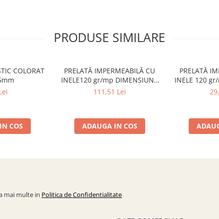
PRODUSE SIMILARE
STIC COLORAT
PRELATĂ IMPERMEABILĂ CU
PRELATĂ I
,5mm
INELE120 gr/mp DIMENSIUNE
INELE 120 g
4x5 m, VERDE
2x3 
Lei
111,51 Lei
29
IN COS
ADAUGA IN COS
ADAUG
la mai multe in
Politica de Confidentialitate