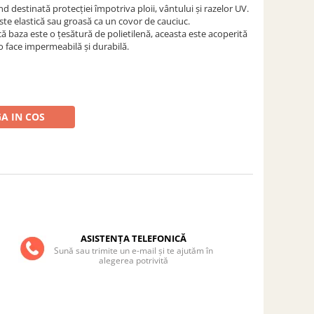
iind destinată protecției împotriva ploii, vântului și razelor UV.
ste elastică sau groasă ca un covor de cauciuc.
ă baza este o țesătură de polietilenă, aceasta este acoperită
o face impermeabilă și durabilă.
A IN COS
ASISTENȚA TELEFONICĂ
Sună sau trimite un e-mail și te ajutăm în
alegerea potrivită