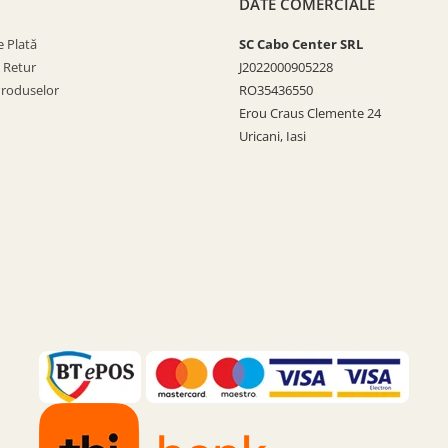
DATE COMERCIALE
 Plată
SC Cabo Center SRL
e Retur
J2022000905228
Produselor
RO35436550
Erou Craus Clemente 24
Uricani, Iasi