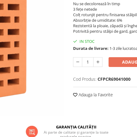
Nu se decolorează în timp
3 fețe netede
Colț rotunjit pentru finisarea stâlpi
Absorbție de umiditate: 6%
Rezistentă la ploaie, zăpadă și îngh
Potrivită pentru stâlpi de gard, gar
IN STOC
Durata de livrare:
1-3 zile lucrato
ADAUG
Cod Produs:
CFPCR69041000
Adauga la Favorite
GARANȚIA CALITĂȚII
Ai parte de calitate și garanție la toate
produsele noastre.