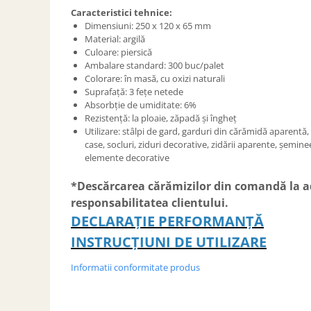
SOBE ȘI ȘEMINEE
Caracteristici tehnice:
STICLĂ TERMOREZISTENTĂ
Dimensiuni: 250 x 120 x 65 mm
Material: argilă
TIMP LIBER IN NATURA
Culoare: piersică
TRUSE SI ACCESORII PROFESIONALE
Ambalare standard: 300 buc/palet
DE CURATARE HORN
Colorare: în masă, cu oxizi naturali
Suprafață: 3 fețe netede
UZ GOSPODĂRESC
Absorbție de umiditate: 6%
ȘEMINEE ȘI ÎNCĂLZITOARE DE
Rezistență: la ploaie, zăpadă și îngheț
TERASĂ
Utilizare: stâlpi de gard, garduri din cărămidă aparentă,
case, socluri, ziduri decorative, zidării aparente, șemine
elemente decorative
*Descărcarea cărămizilor din comandă la adr
responsabilitatea clientului.
DECLARAȚIE PERFORMANȚĂ
INSTRUCȚIUNI DE UTILIZARE
Informatii conformitate produs