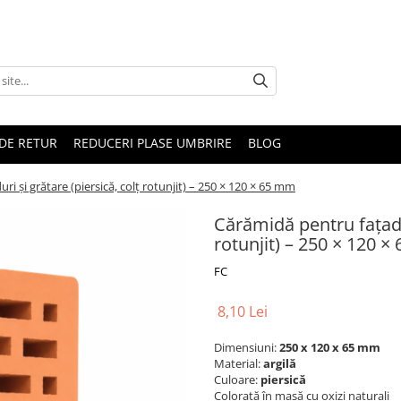
DE RETUR
REDUCERI PLASE UMBRIRE
BLOG
i și grătare (piersică, colț rotunjit) – 250 × 120 × 65 mm
Cărămidă pentru fațade,
rotunjit) – 250 × 120 
FC
8,10 Lei
Dimensiuni:
250 x 120 x 65 mm
Material:
argilă
Culoare:
piersică
Colorată în masă cu oxizi naturali