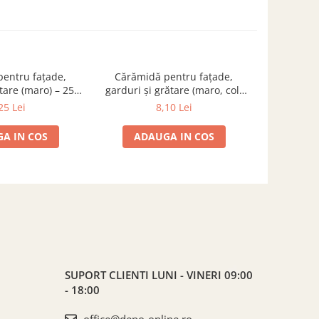
entru fațade,
Cărămidă pentru fațade,
Cărămid
ătare (maro) – 250
garduri și grătare (maro, colț
garduri și 
 × 65 mm
rotunjit) – 250 × 120 × 65 mm
rotunjit) 
25 Lei
8,10 Lei
A IN COS
ADAUGA IN COS
ADA
SUPORT CLIENTI
LUNI - VINERI 09:00
- 18:00
office@depo-online.ro