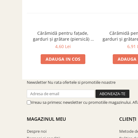
Cărămidă pentru fațade,
Cărămidă pen
garduri și grătare (piersică) –
garduri și grătare
250 × 120 × 65 mm
× 120 ×
4,60 Lei
6,91 
ADAUGA IN COS
ADAUGA 
Newsletter
Nu rata ofertele si promotiile noastre
Vreau sa primesc newsletter cu promotiile magazinului. Af
MAGAZINUL MEU
CLIENȚI
Despre noi
Metode de