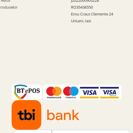
e Retur
J2022000905228
Produselor
RO35436550
Erou Craus Clemente 24
Uricani, Iasi