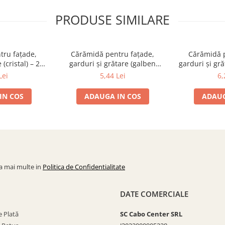
PRODUSE SIMILARE
tru fațade,
Cărămidă pentru fațade,
Cărămidă p
 (cristal) – 250
garduri și grătare (galben
garduri și gr
 65 mm
corsica) – 250 × 120 × 65 mm
× 120
Lei
5,44 Lei
6,
IN COS
ADAUGA IN COS
ADAUG
la mai multe in
Politica de Confidentialitate
DATE COMERCIALE
 Plată
SC Cabo Center SRL