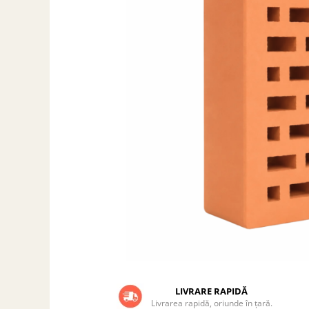
Grătare electrice
Grătare pe cărbuni
GRĂTARE PE GAZ
UȘI DIN FONTĂ
Uși de cuptor
Uși pentru sobă și șemineu
VASE DE GĂTIT
Vase pentru gătit din aluminiu
Vase pentru gătit din fontă
Vase pentru gătit din inox
Vase pentru gătit din oțel
REDUCERI VASE DIN FONTĂ
CUPTOARE PENTRU SOBĂ
ACCESORII SOBĂ, ȘEMINEU ȘI
CUPTOR
LIVRARE RAPIDĂ
CĂRĂMIDĂ
Livrarea rapidă, oriunde în țară.