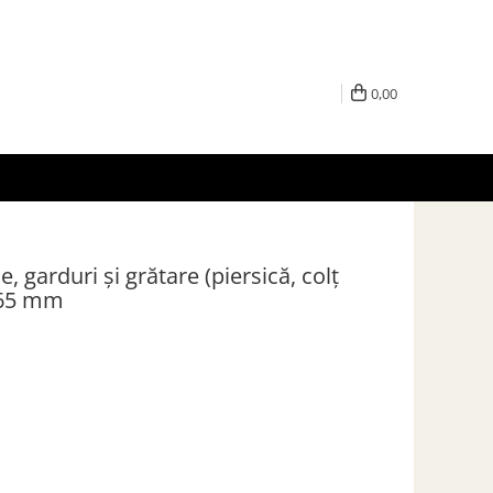
0,00
 garduri și grătare (piersică, colț
× 65 mm