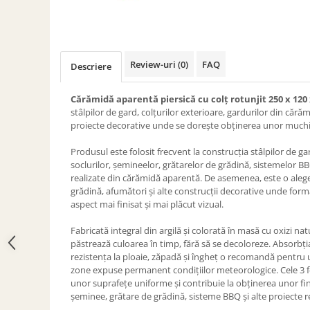
ACCESORII PENTRU GATIT
COPERTINE ȘI PRELATE
Prelată impermeabilă din
polietilenă cu inele
Review-uri
(0)
FAQ
Descriere
COȘURI DE FUM
Coșuri de fum din beton
Cărămidă aparentă piersică cu colț rotunjit 250 x 12
stâlpilor de gard, colțurilor exterioare, gardurilor din cără
Coșuri de fum din inox
proiecte decorative unde se dorește obținerea unor muchii
Coșuri de fum din otel
Produsul este folosit frecvent la construcția stâlpilor de gar
DIVERSE
soclurilor, șemineelor, grătarelor de grădină, sistemelor BB
INSTALAȚII
realizate din cărămidă aparentă. De asemenea, este o aleg
grădină, afumători și alte construcții decorative unde form
Baterii și accesorii
aspect mai finisat și mai plăcut vizual.
PLASE DE UMBRIRE/ ANTIGRINDINĂ
Fabricată integral din argilă și colorată în masă cu oxizi nat
PRODUSE PENTRU GRĂDINARIT
păstrează culoarea în timp, fără să se decoloreze. Absorbți
Irigații pentru grădină
rezistența la ploaie, zăpadă și îngheț o recomandă pentru uti
zone expuse permanent condițiilor meteorologice. Cele 3 f
Unelte electrice
unor suprafețe uniforme și contribuie la obținerea unor fin
Unelte pentru grădinărit
șeminee, grătare de grădină, sisteme BBQ și alte proiecte re