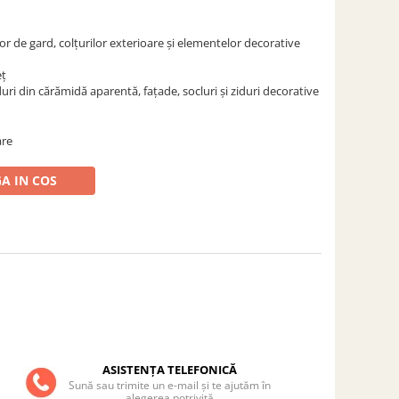
lor de gard, colțurilor exterioare și elementelor decorative
eț
duri din cărămidă aparentă, fațade, socluri și ziduri decorative
are
A IN COS
ASISTENȚA TELEFONICĂ
Sună sau trimite un e-mail și te ajutăm în
alegerea potrivită