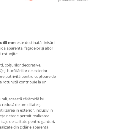
0 x 65 mm
este destinată finisării
midă aparentă, fațadelor și altor
 rotunjite.
d, colțurilor decorative,
Q și bucătăriilor de exterior
ere potrivită pentru cuptoare de
a rotunjită contribuie la un
urali, această cărămidă își
a redusă de umiditate și
lizarea în exterior, inclusiv în
ețe netede permit realizarea
isaje de calitate pentru garduri,
alizate din zidărie aparentă.