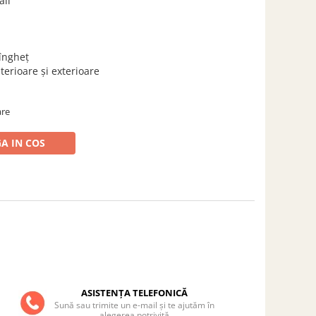
ali
 îngheț
nterioare și exterioare
are
A IN COS
ASISTENȚA TELEFONICĂ
Sună sau trimite un e-mail și te ajutăm în
alegerea potrivită