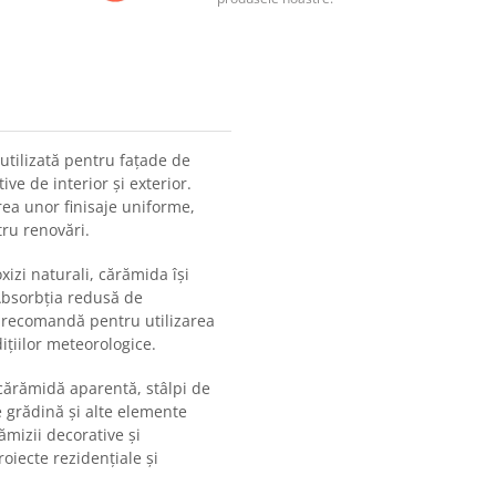
utilizată pentru fațade de
ive de interior și exterior.
rea unor finisaje uniforme,
tru renovări.
xizi naturali, cărămida își
 Absorbția redusă de
 o recomandă pentru utilizarea
ițiilor meteorologice.
 cărămidă aparentă, stâlpi de
e grădină și alte elemente
ămizii decorative și
roiecte rezidențiale și