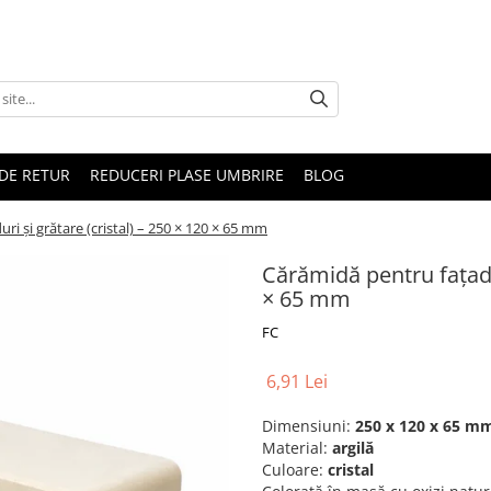
DE RETUR
REDUCERI PLASE UMBRIRE
BLOG
ri și grătare (cristal) – 250 × 120 × 65 mm
Cărămidă pentru fațade,
× 65 mm
FC
6,91 Lei
Dimensiuni:
250 x 120 x 65 m
Material:
argilă
Culoare:
cristal