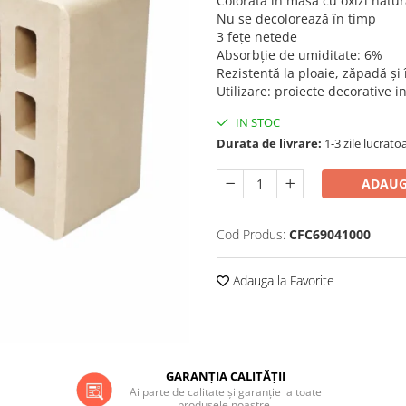
Colorată în masă cu oxizi natur
Nu se decolorează în timp
3 fețe netede
Absorbție de umiditate: 6%
Rezistentă la ploaie, zăpadă și
Utilizare: proiecte decorative i
IN STOC
Durata de livrare:
1-3 zile lucrato
ADAUG
Cod Produs:
CFC69041000
Adauga la Favorite
GARANȚIA CALITĂȚII
Ai parte de calitate și garanție la toate
produsele noastre.