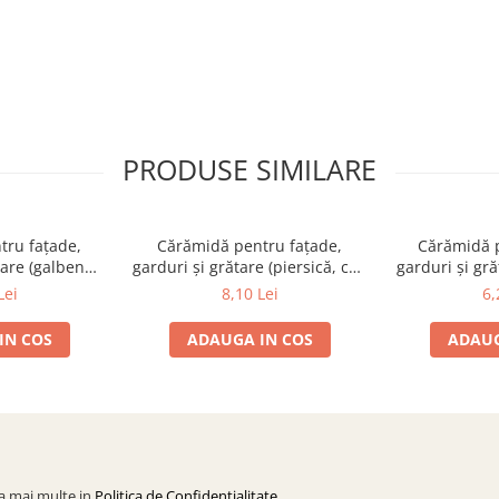
PRODUSE SIMILARE
tru fațade,
Cărămidă pentru fațade,
Cărămidă p
tare (galben
garduri și grătare (piersică, colț
garduri și gr
× 120 × 65 mm
rotunjit) – 250 × 120 × 65 mm
× 120
Lei
8,10 Lei
6,
IN COS
ADAUGA IN COS
ADAUG
la mai multe in
Politica de Confidentialitate