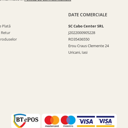
DATE COMERCIALE
 Plată
SC Cabo Center SRL
e Retur
J2022000905228
Produselor
RO35436550
Erou Craus Clemente 24
Uricani, Iasi