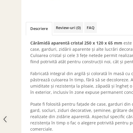
ACCESORII PENTRU GATIT
COPERTINE ȘI PRELATE
Prelată impermeabilă din
polietilenă cu inele
Review-uri
(0)
FAQ
Descriere
COȘURI DE FUM
Coșuri de fum din beton
Cărămidă aparentă cristal 250 x 120 x 65 mm
este 
case, garduri, zidării aparente și alte lucrări decorat
Coșuri de fum din inox
Culoarea cristal și cele 3 fețe netede permit realiza
Coșuri de fum din otel
fiind potrivită atât pentru construcții noi, cât și pen
DIVERSE
Fabricată integral din argilă și colorată în masă cu o
INSTALAȚII
păstrează culoarea în timp, fără să se decoloreze.
Baterii și accesorii
umiditate și rezistența la ploaie, zăpadă și îngheț
în exterior, inclusiv în zone expuse permanent cond
PLASE DE UMBRIRE/ ANTIGRINDINĂ
PRODUSE PENTRU GRĂDINARIT
Poate fi folosită pentru fațade de case, garduri din
Irigații pentru grădină
gard, socluri, ziduri decorative, șeminee, grătare d
realizate din zidărie aparentă. Aspectul specific căr
Unelte electrice
rezistența în timp o fac o alegere potrivită pentru p
Unelte pentru grădinărit
comerciale.