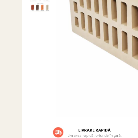
Grătare electrice
Grătare pe cărbuni
GRĂTARE PE GAZ
UȘI DIN FONTĂ
Uși de cuptor
Uși pentru sobă și șemineu
VASE DE GĂTIT
Vase pentru gătit din aluminiu
Vase pentru gătit din fontă
Vase pentru gătit din inox
Vase pentru gătit din oțel
REDUCERI VASE DIN FONTĂ
CUPTOARE PENTRU SOBĂ
ACCESORII SOBĂ, ȘEMINEU ȘI
CUPTOR
LIVRARE RAPIDĂ
CĂRĂMIDĂ
Livrarea rapidă, oriunde în țară.