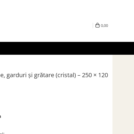
0,00
 garduri și grătare (cristal) – 250 × 120
m