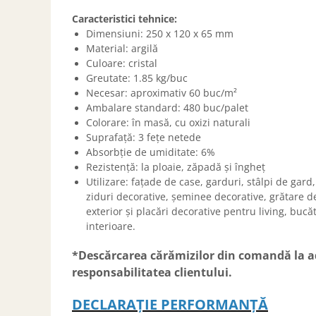
SOBE ȘI ȘEMINEE
Caracteristici tehnice:
STICLĂ TERMOREZISTENTĂ
Dimensiuni: 250 x 120 x 65 mm
TIMP LIBER IN NATURA
Material: argilă
TRUSE SI ACCESORII PROFESIONALE
Culoare: cristal
DE CURATARE HORN
Greutate: 1.85 kg/buc
Necesar: aproximativ 60 buc/m²
UZ GOSPODĂRESC
Ambalare standard: 480 buc/palet
ȘEMINEE ȘI ÎNCĂLZITOARE DE
Colorare: în masă, cu oxizi naturali
TERASĂ
Suprafață: 3 fețe netede
Absorbție de umiditate: 6%
Rezistență: la ploaie, zăpadă și îngheț
Utilizare: fațade de case, garduri, stâlpi de gard,
ziduri decorative, șeminee decorative, grătare d
exterior și placări decorative pentru living, bucăt
interioare.
*Descărcarea cărămizilor din comandă la adr
responsabilitatea clientului.
DECLARAȚIE PERFORMANȚĂ