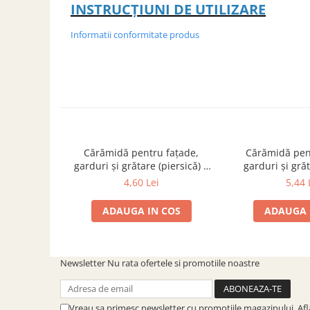
INSTRUCȚIUNI DE UTILIZARE
Informatii conformitate produs
Cărămidă pentru fațade,
Cărămidă pen
garduri și grătare (piersică) –
garduri și gră
250 × 120 × 65 mm
corsica) – 250 
4,60 Lei
5,44 
ADAUGA IN COS
ADAUGA 
Newsletter
Nu rata ofertele si promotiile noastre
Vreau sa primesc newsletter cu promotiile magazinului. Af