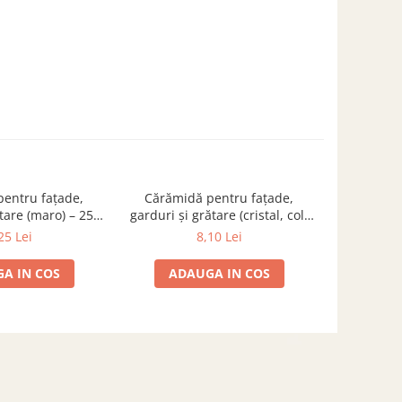
entru fațade,
Cărămidă pentru fațade,
Cărămid
ătare (maro) – 250
garduri și grătare (cristal, colț
garduri și
 × 65 mm
rotunjit) – 250 × 120 × 65 mm
rotunjit) 
25 Lei
8,10 Lei
A IN COS
ADAUGA IN COS
ADA