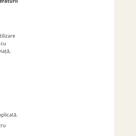
eraturii
ilizare
 cu
iață,
plicată.
tru