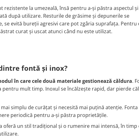
t rezistente la umezeală, însă pentru a-și păstra aspectul și
tă după utilizare. Resturile de grăsime și depunerile se
, se evită bureții agresivi care pot zgâria suprafața. Pentru 
ăstrat curat și uscat atunci când nu este utilizat.
dintre fontă și inox?
odul în care cele două materiale gestionează căldura
. F
 pentru mult timp. Inoxul se încălzește rapid, dar pierde că
e mai simplu de curățat și necesită mai puțină atenție. Fonta
nere periodică pentru a-și păstra proprietățile.
a oferă un stil tradițional și o rumenire mai intensă, în timp
tilizare.