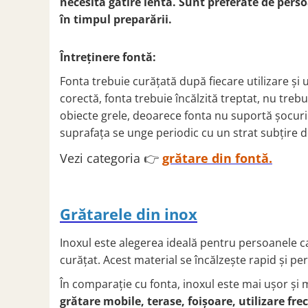
necesită gătire lentă.
Sunt preferate de perso
în timpul preparării.
Întreținere fontă:
Fonta trebuie curățată după fiecare utilizare și u
corectă, fonta trebuie încălzită treptat, nu trebu
obiecte grele, deoarece fonta nu suportă șocur
suprafața se unge periodic cu un strat subțire de
Vezi categoria 👉
grătare din fontă.
Grătarele din inox
Inoxul este alegerea ideală pentru persoanele ca
curățat. Acest material se încălzește rapid și pe
În comparație cu fonta, inoxul este mai ușor și
grătare mobile, terase, foișoare, utilizare fre