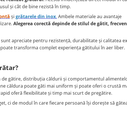
ul și cât de bine rezistă în timp.
fontă
și
grătarele din inox
.
Ambele materiale au avantaje
lizare.
Alegerea corectă depinde de stilul de gătit, frecve
x sunt apreciate pentru rezistență, durabilitate și calitatea ex
 poate transforma complet experiența gătitului în aer liber.
rătar?
 de gătire, distribuția căldurii și comportamentul alimentel
ine căldura poate găti mai uniform și poate oferi o crustă 
apid oferă flexibilitate și timp mai scurt de pregătire.
t, ci de modul în care fiecare persoană își dorește să găte