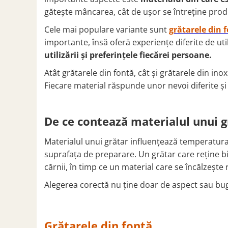
ACCESORII PENTRU GATIT
gătește mâncarea, cât de ușor se întreține produs
COPERTINE ȘI PRELATE
Cele mai populare variante sunt
grătarele din 
Prelată impermeabilă din
polietilenă cu inele
importante, însă oferă experiențe diferite de uti
utilizării și preferințele fiecărei persoane.
COȘURI DE FUM
Coșuri de fum din beton
Atât grătarele din fontă, cât și grătarele din ino
Fiecare material răspunde unor nevoi diferite și
Coșuri de fum din inox
Coșuri de fum din otel
DIVERSE
De ce contează materialul unui g
INSTALAȚII
Materialul unui grătar influențează temperatura
Baterii și accesorii
suprafața de preparare. Un grătar care reține b
PLASE DE UMBRIRE/ ANTIGRINDINĂ
cărnii, în timp ce un material care se încălzește r
PRODUSE PENTRU GRĂDINARIT
Alegerea corectă nu ține doar de aspect sau buge
Irigații pentru grădină
Unelte electrice
Unelte pentru grădinărit
Grătarele din fontă