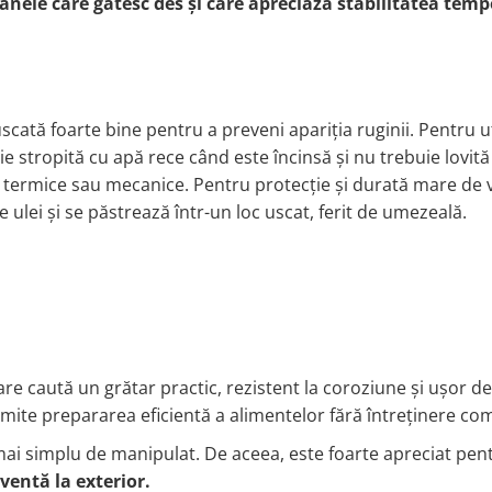
anele care gătesc des și care apreciază stabilitatea temp
scată foarte bine pentru a preveni apariția ruginii. Pentru ut
ie stropită cu apă rece când este încinsă și nu trebuie lovită
i termice sau mecanice.
Pentru protecție și durată mare de v
 ulei și se păstrează într-un loc uscat, ferit de umezeală.
re caută un grătar practic, rezistent la coroziune și ușor de
rmite prepararea eficientă a alimentelor fără întreținere com
 mai simplu de manipulat. De aceea, este foarte apreciat pen
cventă la exterior.