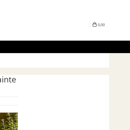
0,00
ainte