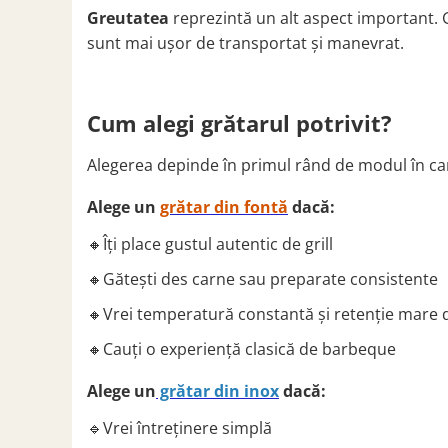
Greutatea
reprezintă un alt aspect important. Gr
sunt mai ușor de transportat și manevrat.
Cum alegi grătarul potrivit?
Alegerea depinde în primul rând de modul în care 
Alege un
grătar din fontă
dacă:
🔸Îți place gustul autentic de grill
🔸Gătești des carne sau preparate consistente
🔸Vrei temperatură constantă și retenție mare 
🔸Cauți o experiență clasică de barbeque
Alege un
grătar din inox
dacă:
🔹Vrei întreținere simplă