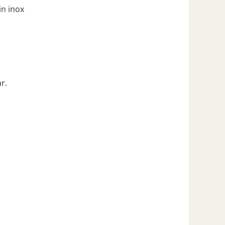
in inox
r.