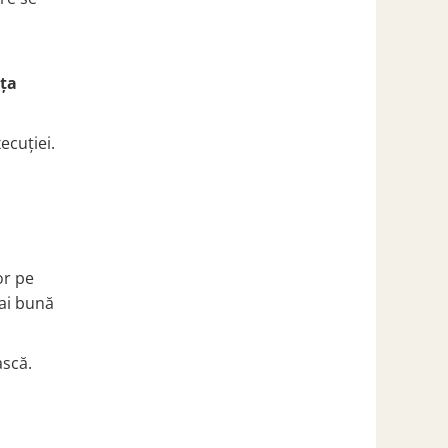
nța
ecuției.
or pe
mai bună
ască.