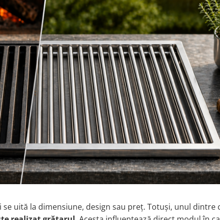
 se uită la dimensiune, design sau preț. Totuși, unul dintre 
te realizat grătarul
. Acesta influențează direct modul în c