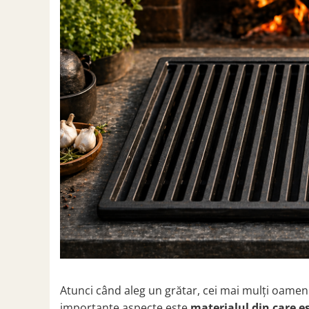
Grătare electrice
Grătare pe cărbuni
GRĂTARE PE GAZ
UȘI DIN FONTĂ
Uși de cuptor
Uși pentru sobă și șemineu
VASE DE GĂTIT
Vase pentru gătit din aluminiu
Vase pentru gătit din fontă
Vase pentru gătit din inox
Vase pentru gătit din oțel
REDUCERI VASE DIN FONTĂ
CUPTOARE PENTRU SOBĂ
ACCESORII SOBĂ, ȘEMINEU ȘI
CUPTOR
Atunci când aleg un grătar, cei mai mulți oameni
CĂRĂMIDĂ
importante aspecte este
materialul din care es