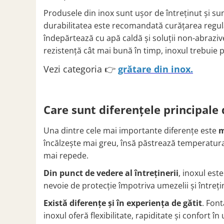
Produsele din inox sunt ușor de întreținut și sun
durabilitatea este recomandată curățarea regula
îndepărtează cu apă caldă și soluții non-abrazive
rezistență cât mai bună în timp, inoxul trebuie p
Vezi categoria 👉
grătare din inox.
Care sunt diferențele principale 
Una dintre cele mai importante diferențe este
m
încălzește mai greu, însă păstrează temperatura
mai repede.
Din punct de vedere al întreținerii
, inoxul est
nevoie de protecție împotriva umezelii și întreți
Există diferențe și în experiența de gătit
. Font
inoxul oferă flexibilitate, rapiditate și confort în u