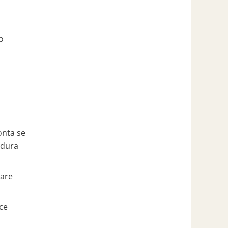
o
onta se
ldura
 are
 ce