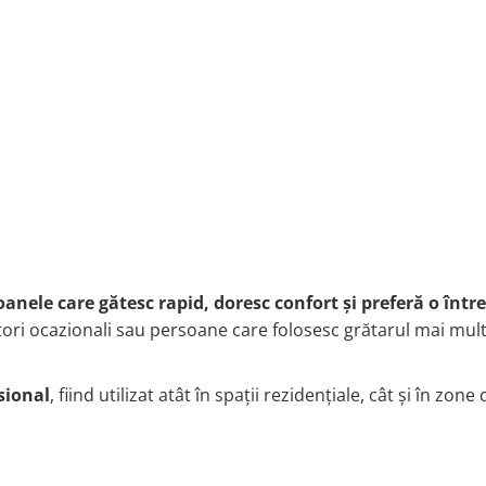
anele care gătesc rapid, doresc confort și preferă o într
atori ocazionali sau persoane care folosesc grătarul mai mult
sional
, fiind utilizat atât în spații rezidențiale, cât și în zone 