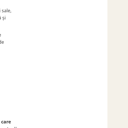
 sale,
 și
e
de
 care