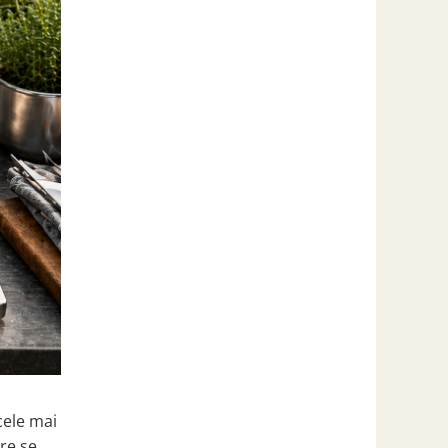
cele mai
are se