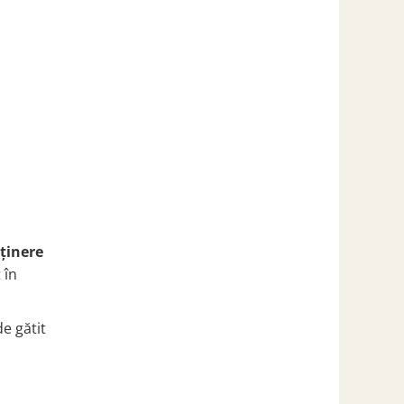
eținere
 în
de gătit