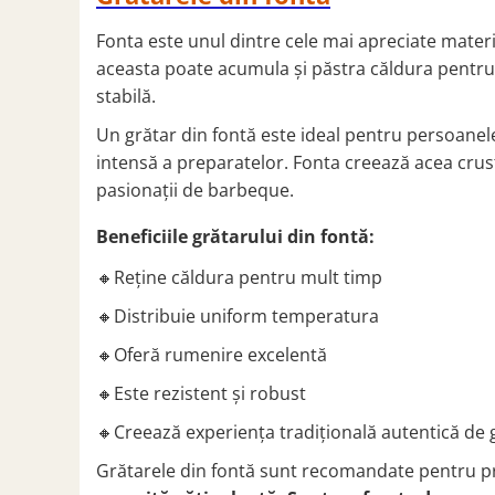
SOBE ȘI ȘEMINEE
STICLĂ TERMOREZISTENTĂ
Fonta este unul dintre cele mai apreciate materia
aceasta poate acumula și păstra căldura pentru 
TIMP LIBER IN NATURA
stabilă.
TRUSE SI ACCESORII PROFESIONALE
DE CURATARE HORN
Un grătar din fontă este ideal pentru persoanele
UZ GOSPODĂRESC
intensă a preparatelor. Fonta creează acea crustă
ȘEMINEE ȘI ÎNCĂLZITOARE DE
pasionații de barbeque.
TERASĂ
Beneficiile grătarului din fontă:
🔸Reține căldura pentru mult timp
🔸Distribuie uniform temperatura
🔸Oferă rumenire excelentă
🔸Este rezistent și robust
🔸Creează experiența tradițională autentică de g
Grătarele din fontă sunt recomandate pentru 