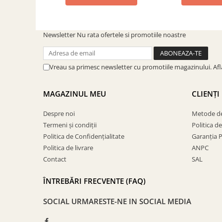
SOBE ȘI ȘEMINEE
STICLĂ TERMOREZISTENTĂ
TIMP LIBER IN NATURA
Newsletter
Nu rata ofertele si promotiile noastre
TRUSE SI ACCESORII PROFESIONALE
DE CURATARE HORN
UZ GOSPODĂRESC
Vreau sa primesc newsletter cu promotiile magazinului. Af
ȘEMINEE ȘI ÎNCĂLZITOARE DE
TERASĂ
MAGAZINUL MEU
CLIENȚI
Despre noi
Metode de
Termeni și condiții
Politica d
Politica de Confidențialitate
Garanția 
Politica de livrare
ANPC
Contact
SAL
ÎNTREBĂRI FRECVENTE (FAQ)
SOCIAL
URMARESTE-NE IN SOCIAL MEDIA