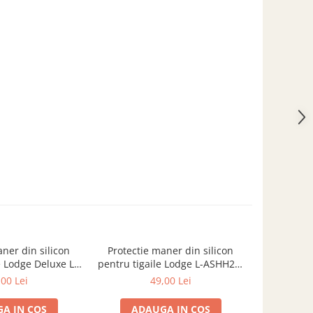
ner din silicon
Protectie maner din silicon
Suport di
e Lodge Deluxe L-
pentru tigaile Lodge L-ASHH21,
pentru v
2, galben
galben
,00 Lei
49,00 Lei
A IN COS
ADAUGA IN COS
ADA