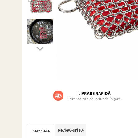
Grătare electrice
Grătare pe cărbuni
GRĂTARE PE GAZ
UȘI DIN FONTĂ
Uși de cuptor
Uși pentru sobă și șemineu
VASE DE GĂTIT
Vase pentru gătit din aluminiu
Vase pentru gătit din fontă
Vase pentru gătit din inox
Vase pentru gătit din oțel
LIVRARE RAPIDĂ
Livrarea rapidă, oriunde în țară.
REDUCERI VASE DIN FONTĂ
CUPTOARE PENTRU SOBĂ
ACCESORII SOBĂ, ȘEMINEU ȘI
CUPTOR
Review-uri
(0)
Descriere
CĂRĂMIDĂ