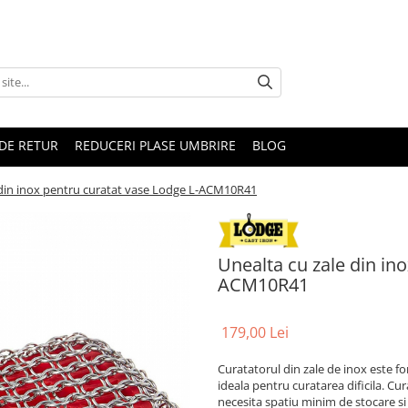
DE RETUR
REDUCERI PLASE UMBRIRE
BLOG
 din inox pentru curatat vase Lodge L-ACM10R41
Unealta cu zale din in
ACM10R41
179,00 Lei
Curatatorul din zale de inox este fo
ideala pentru curatarea dificila. Cu
necesita spatiu minim de stocare si 