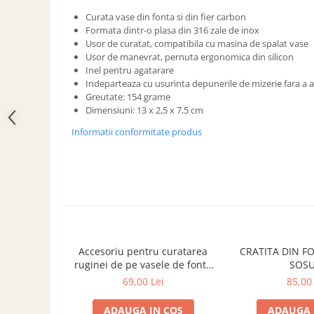
ACCESORII PENTRU GATIT
Curata vase din fonta si din fier carbon
COPERTINE ȘI PRELATE
Formata dintr-o plasa din 316 zale de inox
Prelată impermeabilă din
Usor de curatat, compatibila cu masina de spalat vase
polietilenă cu inele
Usor de manevrat, pernuta ergonomica din silicon
Inel pentru agatarare
COȘURI DE FUM
Indeparteaza cu usurinta depunerile de mizerie fara a 
Coșuri de fum din beton
Greutate: 154 grame
Dimensiuni: 13 x 2,5 x 7,5 cm
Coșuri de fum din inox
Informatii conformitate produs
Coșuri de fum din otel
DIVERSE
INSTALAȚII
Baterii și accesorii
PLASE DE UMBRIRE/ ANTIGRINDINĂ
PRODUSE PENTRU GRĂDINARIT
Accesoriu pentru curatarea
CRATITA DIN F
Irigații pentru grădină
ruginei de pe vasele de fonta
SOSU
Unelte electrice
Lodge A-RUSTY1
69,00 Lei
85,00 
Unelte pentru grădinărit
ADAUGA IN COS
ADAUGA 