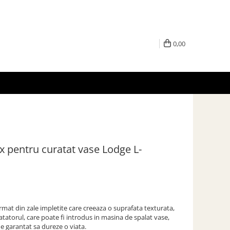
0,00
ox pentru curatat vase Lodge L-
rmat din zale impletite care creeaza o suprafata texturata,
ratatorul, care poate fi introdus in masina de spalat vase,
e garantat sa dureze o viata.