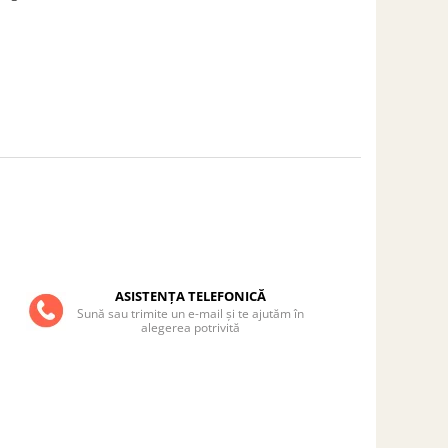
ASISTENȚA TELEFONICĂ
Sună sau trimite un e-mail și te ajutăm în
alegerea potrivită