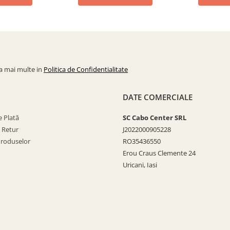
la mai multe in
Politica de Confidentialitate
DATE COMERCIALE
 Plată
SC Cabo Center SRL
e Retur
J2022000905228
Produselor
RO35436550
Erou Craus Clemente 24
Uricani, Iasi