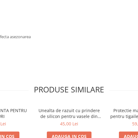
afecta asezonarea
PRODUSE SIMILARE
ONTA PENTRU
Unealta de razuit cu prindere
Protectie ma
RI
de silicon pentru vasele din
pentru tigail
fonta Lodge Deluxe L-
ASDHH2
Lei
45,00 Lei
59
SCRAPERDX
IN COS
ADAUGA IN COS
ADAUG