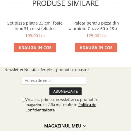
PRODUSE SIMILARE
Set pizza piatra 33 cm, foaie
Paleta pentru pizza din
inox 31 cm si feliator
aluminiu Cozze 60 x 28 x 28
Grandhall A06619033M
cm 90379
199,00 Lei
125,00 Lei
ADAUGA IN COS
ADAUGA IN COS
Newsletter
Nu rata ofertele si promotiile noastre
Vreau sa primesc newsletter cu promotiile
magazinului. Afla mai multe in
Politica de
Confidentialitate
MAGAZINUL MEU