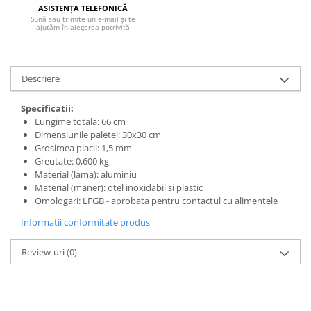
SOBE ȘI ȘEMINEE
ASISTENȚA TELEFONICĂ
Sună sau trimite un e-mail și te
STICLĂ TERMOREZISTENTĂ
ajutăm în alegerea potrivită
TIMP LIBER IN NATURA
TRUSE SI ACCESORII PROFESIONALE
DE CURATARE HORN
Descriere
UZ GOSPODĂRESC
Specificatii:
ȘEMINEE ȘI ÎNCĂLZITOARE DE
Lungime totala: 66 cm
TERASĂ
Dimensiunile paletei: 30x30 cm
Grosimea placii: 1,5 mm
Greutate: 0,600 kg
Material (lama): aluminiu
Material (maner): otel inoxidabil si plastic
Omologari: LFGB - aprobata pentru contactul cu alimentele
Informatii conformitate produs
Review-uri
(0)