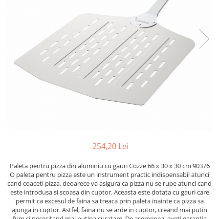
Grătare electrice
Grătare pe cărbuni
GRĂTARE PE GAZ
UȘI DIN FONTĂ
Uși de cuptor
Uși pentru sobă și șemineu
VASE DE GĂTIT
Vase pentru gătit din aluminiu
Vase pentru gătit din fontă
Vase pentru gătit din inox
254,20 Lei
Vase pentru gătit din oțel
REDUCERI VASE DIN FONTĂ
Paleta pentru pizza din aluminiu cu gauri Cozze 66 x 30 x 30 cm 90376
CUPTOARE PENTRU SOBĂ
O paleta pentru pizza este un instrument practic indispensabil atunci
cand coaceti pizza, deoarece va asigura ca pizza nu se rupe atunci cand
ACCESORII SOBĂ, ȘEMINEU ȘI
este introdusa si scoasa din cuptor. Aceasta este dotata cu gauri care
CUPTOR
permit ca excesul de faina sa treaca prin paleta inainte ca pizza sa
CĂRĂMIDĂ
ajunga in cuptor. Astfel, faina nu se arde in cuptor, creand mai putin
fum si necesitand mai putina curatare. De asemenea, aveti garantia