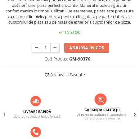
ACCESORII PENTRU GATIT
obtinerii unei pizza perfect crocante. Manerul moale asigura un
COPERTINE ȘI PRELATE
confort maxim in timpul utilizarii. De asemenea, paleta este prevazuta
cu o curea din piele, perfecta pentru a fi agatata pe partea laterala a
Prelată impermeabilă din
cuptorului de pizza sau pe masa de exterior a cuptoarelor de pizza.
polietilenă cu inele
IN STOC
COȘURI DE FUM
Coșuri de fum din beton
ADAUGA IN COS
Coșuri de fum din inox
Cod Produs:
GM-90376
Coșuri de fum din otel
DIVERSE
Adauga la Favorite
INSTALAȚII
Baterii și accesorii
PLASE DE UMBRIRE/ ANTIGRINDINĂ
PRODUSE PENTRU GRĂDINARIT
GARANȚIA CALITĂȚII
LIVRARE RAPIDĂ
Irigații pentru grădină
Ai parte de calitate și garanție la
Livrarea rapidă, oriunde în țară.
toate produsele noastre.
Unelte electrice
Unelte pentru grădinărit