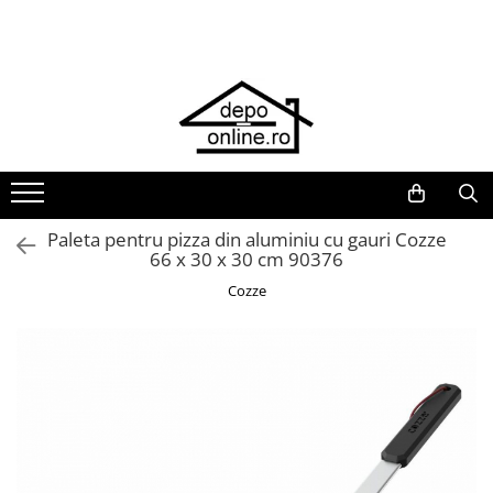
Toate Produsele
PRODUS ÎN ROMÂNIA
Plite din fontă România
Grătare barbeque din fontă
România
Grătare tehnice din fontă România
Paleta pentru pizza din aluminiu cu gauri Cozze
66 x 30 x 30 cm 90376
Vase de gătit din fontă România
Cozze
PLITE DIN FONTĂ
GRĂTARE DE GRĂDINĂ
Accesorii pentru grătare
Cuptoare de pizza
Grătare din fontă
Grătare din inox