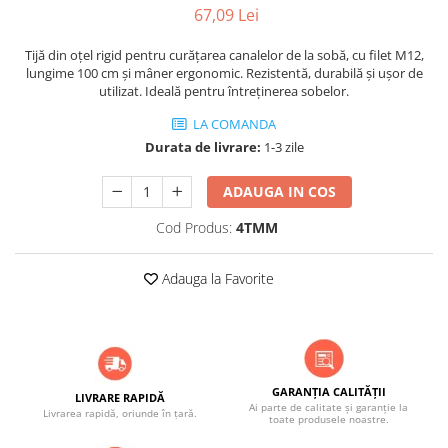
ACCESORII PENTRU GATIT
67,09 Lei
COPERTINE ȘI PRELATE
Tijă din oțel rigid pentru curățarea canalelor de la sobă, cu filet M12,
Prelată impermeabilă din
lungime 100 cm și mâner ergonomic. Rezistentă, durabilă și ușor de
polietilenă cu inele
utilizat. Ideală pentru întreținerea sobelor.
COȘURI DE FUM
LA COMANDA
Coșuri de fum din beton
Durata de livrare:
1-3 zile
Coșuri de fum din inox
ADAUGA IN COS
Coșuri de fum din otel
Cod Produs:
4TMM
DIVERSE
INSTALAȚII
Adauga la Favorite
Baterii și accesorii
PLASE DE UMBRIRE/ ANTIGRINDINĂ
PRODUSE PENTRU GRĂDINARIT
Irigații pentru grădină
GARANȚIA CALITĂȚII
Unelte electrice
LIVRARE RAPIDĂ
Ai parte de calitate și garanție la
Livrarea rapidă, oriunde în țară.
toate produsele noastre.
Unelte pentru grădinărit