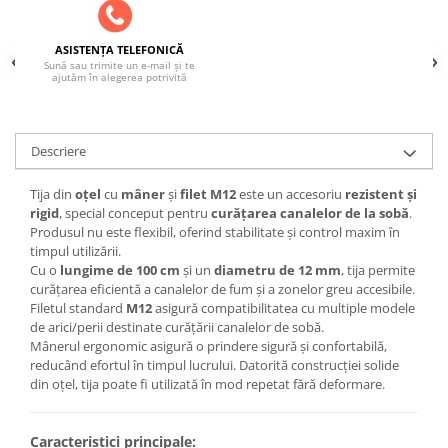
SOBE ȘI ȘEMINEE
STICLĂ TERMOREZISTENTĂ
ASISTENȚA TELEFONICĂ
TIMP LIBER IN NATURA
Sună sau trimite un e-mail și te
ajutăm în alegerea potrivită
TRUSE SI ACCESORII PROFESIONALE
DE CURATARE HORN
UZ GOSPODĂRESC
Descriere
ȘEMINEE ȘI ÎNCĂLZITOARE DE
TERASĂ
Tija din
oțel
cu
mâner
și
filet M12
este un accesoriu
rezistent și
rigid
, special conceput pentru
curățarea canalelor de la sobă
.
Produsul nu este flexibil, oferind stabilitate și control maxim în
timpul utilizării.
Cu o
lungime de 100 cm
și un
diametru de 12 mm
, tija permite
curățarea eficientă a canalelor de fum și a zonelor greu accesibile.
Filetul standard
M12
asigură compatibilitatea cu multiple modele
de arici/perii destinate curățării canalelor de sobă.
Mânerul ergonomic asigură o prindere sigură și confortabilă,
reducând efortul în timpul lucrului. Datorită construcției solide
din oțel, tija poate fi utilizată în mod repetat fără deformare.
Caracteristici principale: