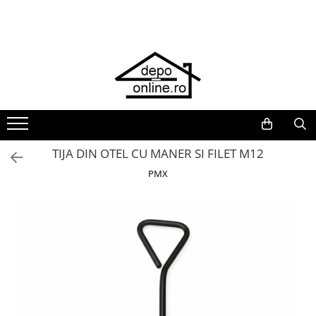
Toate Produsele
PRODUS ÎN ROMÂNIA
Plite din fontă România
Grătare barbeque din fontă
România
Grătare tehnice din fontă România
TIJA DIN OTEL CU MANER SI FILET M12
Vase de gătit din fontă România
PMX
PLITE DIN FONTĂ
GRĂTARE DE GRĂDINĂ
Accesorii pentru grătare
Cuptoare de pizza
Grătare din fontă
Grătare din inox