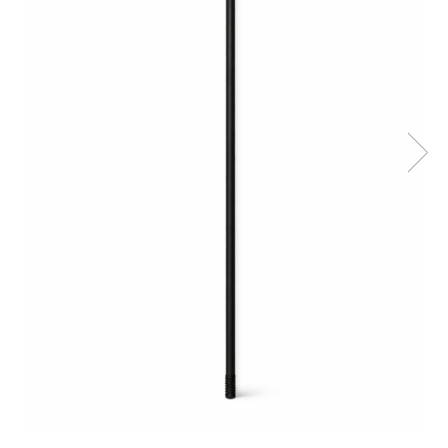
Grătare electrice
Grătare pe cărbuni
GRĂTARE PE GAZ
UȘI DIN FONTĂ
Uși de cuptor
Uși pentru sobă și șemineu
VASE DE GĂTIT
Vase pentru gătit din aluminiu
Vase pentru gătit din fontă
Vase pentru gătit din inox
Vase pentru gătit din oțel
REDUCERI VASE DIN FONTĂ
CUPTOARE PENTRU SOBĂ
ACCESORII SOBĂ, ȘEMINEU ȘI
CUPTOR
CĂRĂMIDĂ