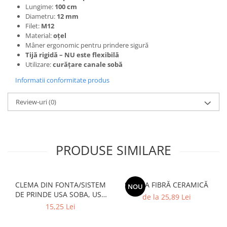
Lungime:
100 cm
Diametru:
12 mm
Filet:
M12
Material:
oțel
Mâner ergonomic pentru prindere sigură
Tijă rigidă – NU este flexibilă
Utilizare:
curățare canale sobă
Informatii conformitate produs
Review-uri
(0)
PRODUSE SIMILARE
CLEMA DIN FONTA/SISTEM
SALTEA FIBRĂ CERAMICĂ
NOU
DE PRINDE USA SOBA, USA
de la 25,89 Lei
SEMINEU
15,25 Lei