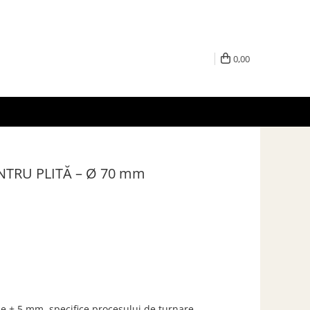
0,00
NTRU PLITĂ – Ø 70 mm
de ± 5 mm, specifice procesului de turnare