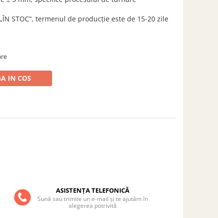
„ÎN STOC”, termenul de producție este de 15-20 zile
are
A IN COS
ASISTENȚA TELEFONICĂ
Sună sau trimite un e-mail și te ajutăm în
alegerea potrivită