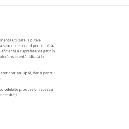
entă utilizată la plitele
 setului de cercuri pentru plită.
 eficientă a suprafeței de gătit în
feră rezistență ridicată la
eteriorat sau lipsă, dar și pentru
.
u celelalte produse din aceeași
necesități.