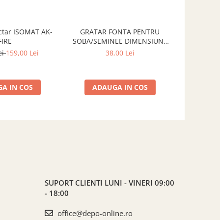
ctar ISOMAT AK-
GRATAR FONTA PENTRU
GRĂTAR 
FIRE
SOBA/SEMINEE DIMENSIUNE
SOBĂ/ȘE
250x170 mm
300
ei
159,00 Lei
38,00 Lei
A IN COS
ADAUGA IN COS
ADA
SUPORT CLIENTI
LUNI - VINERI 09:00
- 18:00
office@depo-online.ro