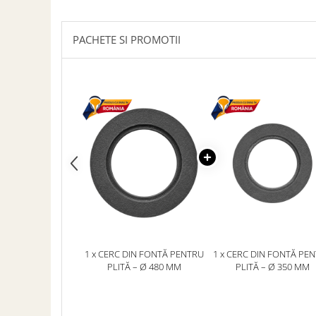
ACCESORII PENTRU GATIT
COPERTINE ȘI PRELATE
PACHETE SI PROMOTII
Prelată impermeabilă din
polietilenă cu inele
COȘURI DE FUM
Coșuri de fum din beton
Coșuri de fum din inox
Coșuri de fum din otel
DIVERSE
INSTALAȚII
Baterii și accesorii
PLASE DE UMBRIRE/ ANTIGRINDINĂ
PRODUSE PENTRU GRĂDINARIT
1 x CERC DIN FONTĂ PENTRU
1 x CERC DIN FONTĂ PE
Irigații pentru grădină
PLITĂ – Ø 480 MM
PLITĂ – Ø 350 MM
Unelte electrice
Unelte pentru grădinărit