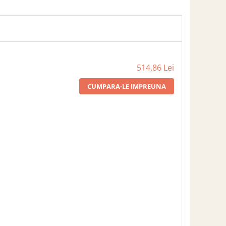
514,86 Lei
CUMPARA-LE IMPREUNA
C DIN FONTĂ PENTRU
1 x CAPAC DIN FONTĂ
ITĂ – Ø 130 MM
PENTRU PLITĂ – Ø 70 MM