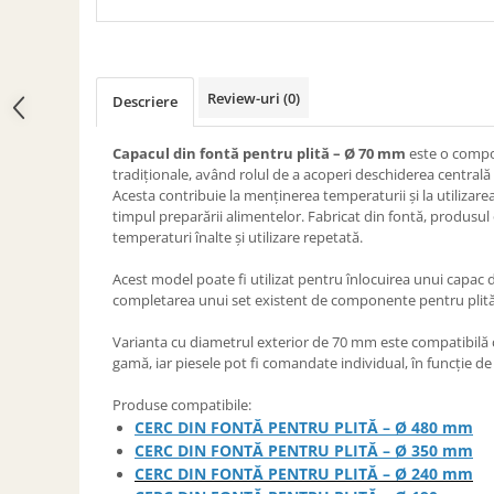
SOBE ȘI ȘEMINEE
STICLĂ TERMOREZISTENTĂ
TIMP LIBER IN NATURA
TRUSE SI ACCESORII PROFESIONALE
Review-uri
(0)
Descriere
DE CURATARE HORN
UZ GOSPODĂRESC
Capacul din fontă pentru plită – Ø 70 mm
este o compon
tradiționale, având rolul de a acoperi deschiderea centrală a
ȘEMINEE ȘI ÎNCĂLZITOARE DE
Acesta contribuie la menținerea temperaturii și la utilizarea
TERASĂ
timpul preparării alimentelor. Fabricat din fontă, produsul o
temperaturi înalte și utilizare repetată.
Acest model poate fi utilizat pentru înlocuirea unui capac d
completarea unui set existent de componente pentru plită
Varianta cu diametrul exterior de 70 mm este compatibilă c
gamă, iar piesele pot fi comandate individual, în funcție de 
Produse compatibile:
CERC DIN FONTĂ PENTRU PLITĂ – Ø 480 mm
CERC DIN FONTĂ PENTRU PLITĂ – Ø 350 mm
CERC DIN FONTĂ PENTRU PLITĂ – Ø 240 mm