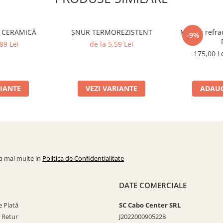
Ă CERAMICĂ
ȘNUR TERMOREZISTENT
Mortar refra
-9%
89 Lei
de la 5,59 Lei
175,00 L
RIANTE
VEZI VARIANTE
ADAUG
la mai multe in
Politica de Confidentialitate
DATE COMERCIALE
 Plată
SC Cabo Center SRL
e Retur
J2022000905228