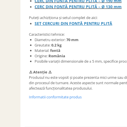
CERC DIN FONTĂ PENTRU PLITĂ – Ø 190 mm
CERC DIN FONTĂ PENTRU PLITĂ – Ø 130 mm
Puteți achiziționa și setul complet de aici:
SET CERCURI DIN FONTĂ PENTRU PLITĂ
Caracteristici tehnice:
Diametru exterior:
70 mm
Greutate:
0.2 kg
Material:
fontă
Origine:
România
Posibile variații dimensionale de ± 5 mm, specifice pro
⚠️ Atenție ⚠️
Produsul nu este vopsit și poate prezenta mici urme sau di
din procesul de turnare. Aceste aspecte sunt normale pent
afectează funcționalitatea produsului.
Informatii conformitate produs