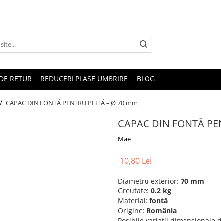
DE RETUR
REDUCERI PLASE UMBRIRE
BLOG
 /
CAPAC DIN FONTĂ PENTRU PLITĂ – Ø 70 mm
CAPAC DIN FONTĂ PE
Mae
10,80 Lei
Diametru exterior:
70 mm
Greutate:
0.2 kg
Material:
fontă
Origine:
România
Posibile variații dimensionale 