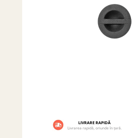
Grătare electrice
Grătare pe cărbuni
GRĂTARE PE GAZ
UȘI DIN FONTĂ
Uși de cuptor
Uși pentru sobă și șemineu
VASE DE GĂTIT
Vase pentru gătit din aluminiu
Vase pentru gătit din fontă
Vase pentru gătit din inox
Vase pentru gătit din oțel
REDUCERI VASE DIN FONTĂ
CUPTOARE PENTRU SOBĂ
ACCESORII SOBĂ, ȘEMINEU ȘI
LIVRARE RAPIDĂ
CUPTOR
Livrarea rapidă, oriunde în țară.
CĂRĂMIDĂ