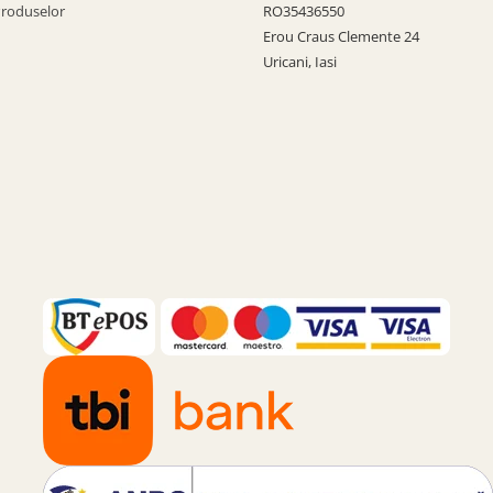
Produselor
RO35436550
Erou Craus Clemente 24
Uricani, Iasi