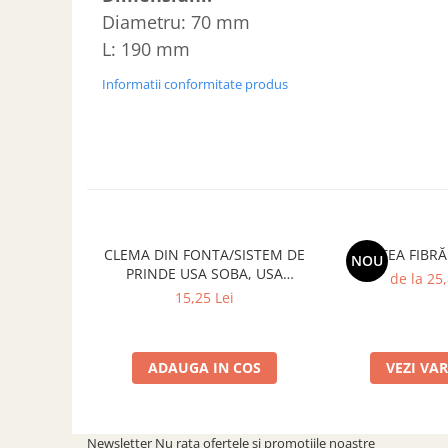
SOBE ȘI ȘEMINEE
Diametru: 70 mm
STICLĂ TERMOREZISTENTĂ
L: 190 mm
TIMP LIBER IN NATURA
Informatii conformitate produs
TRUSE SI ACCESORII PROFESIONALE
DE CURATARE HORN
UZ GOSPODĂRESC
ȘEMINEE ȘI ÎNCĂLZITOARE DE
TERASĂ
CLEMA DIN FONTA/SISTEM DE
SALTEA FIBR
NOU
PRINDE USA SOBA, USA
de la 25,
SEMINEU
15,25 Lei
ADAUGA IN COS
VEZI VA
Newsletter
Nu rata ofertele si promotiile noastre