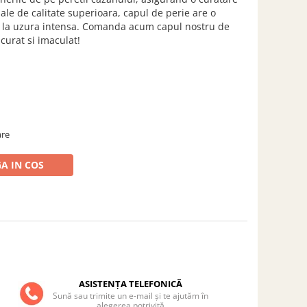
ale de calitate superioara, capul de perie are o
ta la uzura intensa. Comanda acum capul nostru de
curat si imaculat!
are
A IN COS
ASISTENȚA TELEFONICĂ
Sună sau trimite un e-mail și te ajutăm în
alegerea potrivită