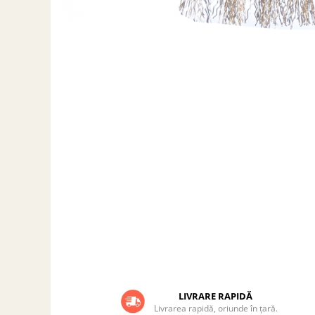
Grătare electrice
Grătare pe cărbuni
GRĂTARE PE GAZ
UȘI DIN FONTĂ
Uși de cuptor
Uși pentru sobă și șemineu
VASE DE GĂTIT
Vase pentru gătit din aluminiu
Vase pentru gătit din fontă
Vase pentru gătit din inox
Vase pentru gătit din oțel
REDUCERI VASE DIN FONTĂ
CUPTOARE PENTRU SOBĂ
ACCESORII SOBĂ, ȘEMINEU ȘI
CUPTOR
LIVRARE RAPIDĂ
CĂRĂMIDĂ
Livrarea rapidă, oriunde în țară.