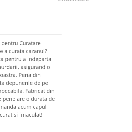
a pentru Curatare
de a curata cazanul?
ta pentru a indeparta
murdarii, asigurand o
astra. Peria din
nta depunerile de pe
mpecabila. Fabricat din
e perie are o durata de
 Comanda acum capul
curat si imaculat!