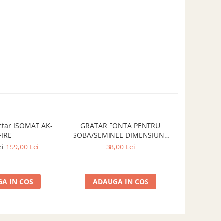
ctar ISOMAT AK-
GRATAR FONTA PENTRU
GRĂTAR 
FIRE
SOBA/SEMINEE DIMENSIUNE
SOBĂ/ȘE
250x170 mm
300
ei
159,00 Lei
38,00 Lei
A IN COS
ADAUGA IN COS
ADA