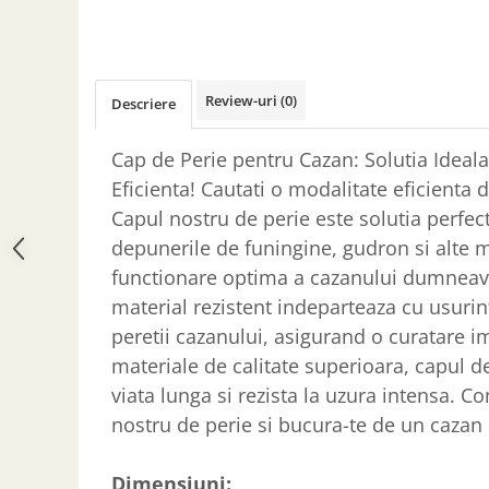
ACCESORII PENTRU GATIT
COPERTINE ȘI PRELATE
Prelată impermeabilă din
polietilenă cu inele
Review-uri
(0)
Descriere
COȘURI DE FUM
Coșuri de fum din beton
Cap de Perie pentru Cazan: Solutia Ideal
Coșuri de fum din inox
Eficienta! Cautati o modalitate eficienta 
Capul nostru de perie este solutia perfec
Coșuri de fum din otel
depunerile de funingine, gudron si alte 
DIVERSE
functionare optima a cazanului dumneavo
INSTALAȚII
material rezistent indeparteaza cu usuri
Baterii și accesorii
peretii cazanului, asigurand o curatare i
PLASE DE UMBRIRE/ ANTIGRINDINĂ
materiale de calitate superioara, capul d
PRODUSE PENTRU GRĂDINARIT
viata lunga si rezista la uzura intensa.
Irigații pentru grădină
nostru de perie si bucura-te de un cazan 
Unelte electrice
Unelte pentru grădinărit
Dimensiuni: