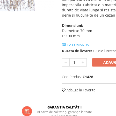
impecabila. Fabricat din materi
durata de viata lunga si rezis
perie si bucura-te de un cazan 
Dimensiuni:
Diametru: 70 mm
L: 190 mm
LA COMANDA
Durata de livrare:
1-3 zile lucrato
ADAUG
Cod Produs:
C1428
Adauga la Favorite
GARANȚIA CALITĂȚII
Ai parte de calitate și garanție la toate
produsele noastre.