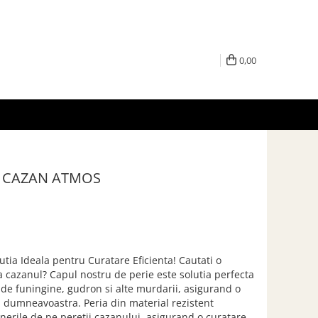
0,00
U CAZAN ATMOS
tia Ideala pentru Curatare Eficienta! Cautati o
a cazanul? Capul nostru de perie este solutia perfecta
de funingine, gudron si alte murdarii, asigurand o
 dumneavoastra. Peria din material rezistent
erile de pe peretii cazanului, asigurand o curatare