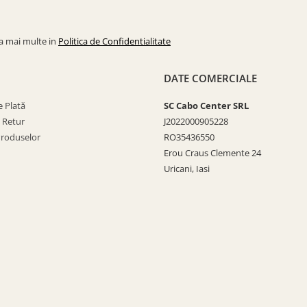
la mai multe in
Politica de Confidentialitate
DATE COMERCIALE
 Plată
SC Cabo Center SRL
e Retur
J2022000905228
Produselor
RO35436550
Erou Craus Clemente 24
Uricani, Iasi