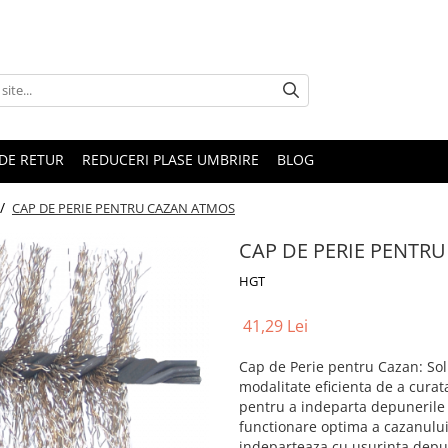
DE RETUR
REDUCERI PLASE UMBRIRE
BLOG
 /
CAP DE PERIE PENTRU CAZAN ATMOS
CAP DE PERIE PENTR
HGT
41,29 Lei
Cap de Perie pentru Cazan: Solu
modalitate eficienta de a curat
pentru a indeparta depunerile 
functionare optima a cazanului
indeparteaza cu usurinta depun