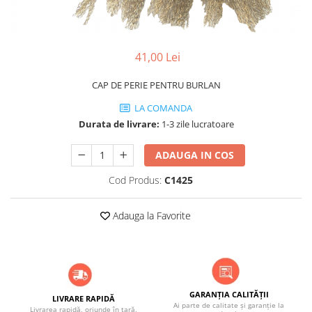
Grătare electrice
Grătare pe cărbuni
GRĂTARE PE GAZ
41,00 Lei
UȘI DIN FONTĂ
Uși de cuptor
CAP DE PERIE PENTRU BURLAN
Uși pentru sobă și șemineu
LA COMANDA
Durata de livrare:
1-3 zile lucratoare
VASE DE GĂTIT
Vase pentru gătit din aluminiu
ADAUGA IN COS
Vase pentru gătit din fontă
Cod Produs:
C1425
Vase pentru gătit din inox
Vase pentru gătit din oțel
Adauga la Favorite
REDUCERI VASE DIN FONTĂ
CUPTOARE PENTRU SOBĂ
ACCESORII SOBĂ, ȘEMINEU ȘI
CUPTOR
GARANȚIA CALITĂȚII
CĂRĂMIDĂ
LIVRARE RAPIDĂ
Ai parte de calitate și garanție la
Livrarea rapidă, oriunde în țară.