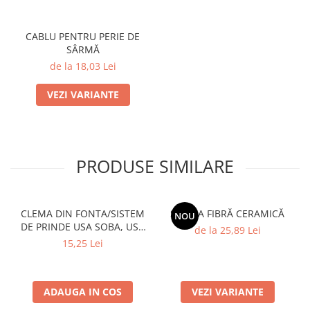
SOBE ȘI ȘEMINEE
STICLĂ TERMOREZISTENTĂ
CABLU PENTRU PERIE DE
TIMP LIBER IN NATURA
SÂRMĂ
TRUSE SI ACCESORII PROFESIONALE
de la 18,03 Lei
DE CURATARE HORN
UZ GOSPODĂRESC
VEZI VARIANTE
ȘEMINEE ȘI ÎNCĂLZITOARE DE
TERASĂ
PRODUSE SIMILARE
CLEMA DIN FONTA/SISTEM
SALTEA FIBRĂ CERAMICĂ
NOU
DE PRINDE USA SOBA, USA
de la 25,89 Lei
SEMINEU
15,25 Lei
ADAUGA IN COS
VEZI VARIANTE