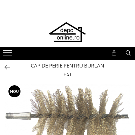
Toate Produsele
PRODUS ÎN ROMÂNIA
Plite din fontă România
Grătare barbeque din fontă
România
Grătare tehnice din fontă România
CAP DE PERIE PENTRU BURLAN
Vase de gătit din fontă România
HGT
PLITE DIN FONTĂ
GRĂTARE DE GRĂDINĂ
NOU
Accesorii pentru grătare
Cuptoare de pizza
Grătare din fontă
Grătare din inox