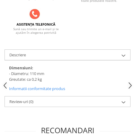
toate produsele noastre.
ACCESORII PENTRU GATIT
COPERTINE ȘI PRELATE
Prelată impermeabilă din
polietilenă cu inele
ASISTENȚA TELEFONICĂ
Sună sau trimite un e-mail și te
COȘURI DE FUM
ajutăm în alegerea potrivită
Coșuri de fum din beton
Coșuri de fum din inox
Descriere
Coșuri de fum din otel
Dimensiuni:
DIVERSE
- Diametru: 110 mm
INSTALAȚII
Greutate: ca 0,2 kg
Baterii și accesorii
Informatii conformitate produs
PLASE DE UMBRIRE/ ANTIGRINDINĂ
Review-uri
(0)
PRODUSE PENTRU GRĂDINARIT
Irigații pentru grădină
Unelte electrice
RECOMANDARI
Unelte pentru grădinărit