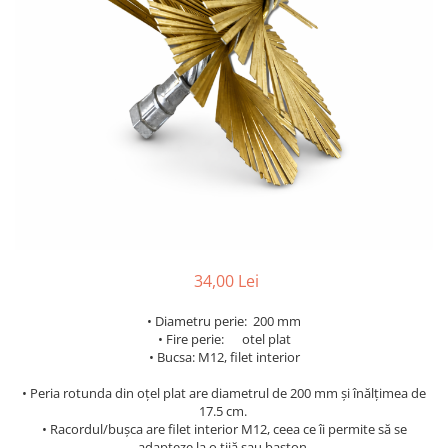
34,00 Lei
• Diametru perie: 200 mm
• Fire perie: otel plat
• Bucsa: M12, filet interior
• Peria rotunda din oțel plat are diametrul de 200 mm și înălțimea de
17.5 cm.
• Racordul/bușca are filet interior M12, ceea ce îi permite să se
adapteze la o tijă sau baston.