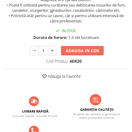
• Poate fi utilizată pentru curățarea sau deblocarea cosurilor de fum,
canalelor, scurgerilor, jgheaburilor, canalizărilor, căminelor etc.
• Potrivită atât pentru uz casnic, cât și pentru utilizare intensivă de
către profesioniști.
IN STOC
Durata de livrare:
1-3 zile lucratoare
ADAUGA IN COS
Cod Produs:
4ER20
Adauga la Favorite
GARANȚIA CALITĂȚII
LIVRARE RAPIDĂ
Ai parte de calitate și garanție la
Livrarea rapidă, oriunde în țară.
toate produsele noastre.