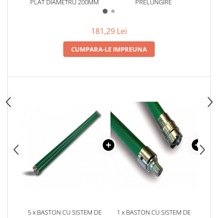
PLAT DIAMETRU 200MM
PRELUNGIRE
A
181,29 Lei
CUMPARA-LE IMPREUNA
5 x BASTON CU SISTEM DE
1 x BASTON CU SISTEM DE
1 x 