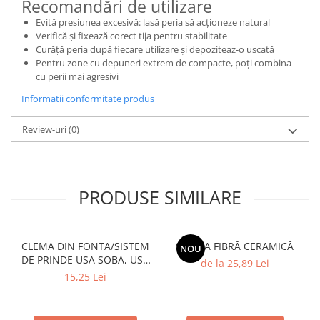
Recomandări de utilizare
Evită presiunea excesivă: lasă peria să acționeze natural
Verifică și fixează corect tija pentru stabilitate
Curăță peria după fiecare utilizare și depoziteaz-o uscată
Pentru zone cu depuneri extrem de compacte, poți combina
cu perii mai agresivi
Informatii conformitate produs
Review-uri
(0)
PRODUSE SIMILARE
CLEMA DIN FONTA/SISTEM
SALTEA FIBRĂ CERAMICĂ
NOU
DE PRINDE USA SOBA, USA
de la 25,89 Lei
SEMINEU
15,25 Lei