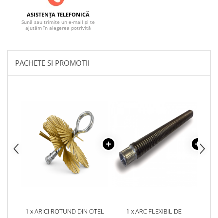
ASISTENȚA TELEFONICĂ
Sună sau trimite un e-mail și te
ajutăm în alegerea potrivită
PACHETE SI PROMOTII
1 x ARICI ROTUND DIN OTEL
1 x ARC FLEXIBIL DE
5 x 