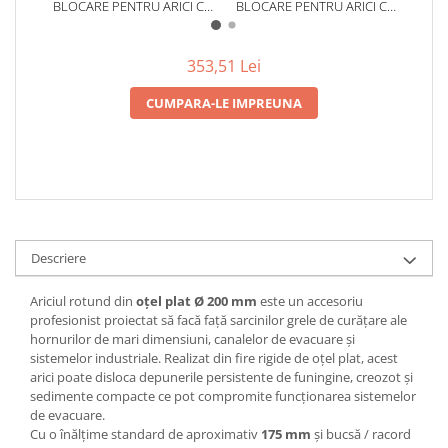
BLOCARE PENTRU ARICI CU
BLOCARE PENTRU ARICI CU
PL
BUCSE
BUCSE
353,51 Lei
CUMPARA-LE IMPREUNA
Descriere
Ariciul rotund din
oțel plat Ø 200 mm
este un accesoriu
profesionist proiectat să facă față sarcinilor grele de curățare ale
hornurilor de mari dimensiuni, canalelor de evacuare și
sistemelor industriale. Realizat din fire rigide de oțel plat, acest
arici poate disloca depunerile persistente de funingine, creozot și
sedimente compacte ce pot compromite funcționarea sistemelor
de evacuare.
Cu o înălțime standard de aproximativ
175 mm
și bucsă / racord