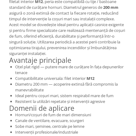
filetat interior
M12
, peria este compatibilă cu tije / bastoane
standard de curățare hornuri. Diametrul generos de
200 mm
asigură o zonă extinsă de contact la fiecare rotație, reducând
timpul de intervenție la coșuri mari sau instalații complexe.
Acest model se dovedește ideal pentru aplicații casnice exigente
și pentru firme specializate care realizează mentenanță de coșuri
de fum, oferind eficiență, durabilitate și performanță într-o
singură soluție. Utilizarea periodică a acestei perii contribuie la
optimizarea tirajului, prevenirea incendiilor și îmbunătățirea
siguranței instalației.
Avantaje principale
Oțel plat rigid — putere mare de curățare în fața depunerilor
tenace
Compatibilitate universala: filet interior
M12
Diametru 200 mm — acoperire extinsă fără compromis la
manevrabilitate
Ideal pentru coșuri mari, sistem respirabil mare de fum
Rezistent la utilizări repetate și intervenții agresive
Domenii de aplicare
Hornuri/coșuri de fum de mari dimensiuni
Canale de ventilare, evacuare, scurgeri
Sobe mari, șeminee, centrale pe lemne
Intervenții profesionale/industriale