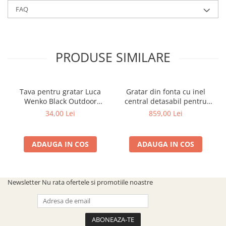
FAQ
PRODUSE SIMILARE
Tava pentru gratar Luca
Gratar din fonta cu inel
Wenko Black Outdoor
central detasabil pentru
Kitchen 55101100
BroilChef Paramount 540
34,00 Lei
859,00 Lei
SBS
ADAUGA IN COS
ADAUGA IN COS
Newsletter
Nu rata ofertele si promotiile noastre