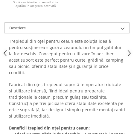
Sună sau trimite un e-mail și te
ajutăm în alegerea potrivită
Descriere
Trepiedul din oțel pentru ceaun este soluția ideală
pentru susținerea sigură a ceaunului în timpul gătitului
la foc deschis. Conceput pentru utilizare în aer liber,
acest suport este perfect pentru curte, grădină, camping
sau picnic, oferind stabilitate și siguranță în orice
condiții.
Fabricat din oțel, trepiedul suportă temperaturi ridicate
și utilizare intensă, fiind ideal pentru preparate
tradiționale la ceaun, precum gulaș sau tocănițe.
Construcția pe trei picioare oferă stabilitate excelentă pe
orice suprafață, iar designul simplu permite montaj rapid
și utilizare imediată.
Beneficii trepied din oțel pentru ceaun: