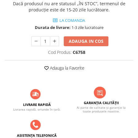
Dacă produsul nu are statusul „ÎN STOC”, termenul de
producție este de 15-20 zile lucrătoare.
LA COMANDA
Durata de livrare:
1-3 zile lucratoare
ADAUGA IN COS
Cod Produs:
C6758
Adauga la Favorite
GARANȚIA CALITĂȚII
LIVRARE RAPIDĂ
Ai parte de calitate și garanție la
Livrarea rapidă, oriunde în țară.
toate produsele noastre.
ASISTENȚA TELEFONICĂ