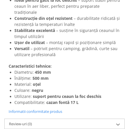
Ideal pentru gătit la foc deschis
– suport stabil pentru
ceaun în aer liber, perfect pentru preparate
tradiționale
Construcție din oțel rezistent
– durabilitate ridicată și
rezistență la temperaturi înalte
Stabilitate excelentă
– susține în siguranță ceaunul în
timpul utilizării
Ușor de utilizat
– montaj rapid și poziționare simplă
Versatil
– potrivit pentru camping, grădină, curte sau
utilizare profesională
Caracteristici tehnice:
Diametru:
450 mm
Înălțime:
500 mm
Material:
oțel
Culoare:
negru
Utilizare:
suport pentru ceaun la foc deschis
Compatibilitate:
cazan fontă 17 L
Informatii conformitate produs
Review-uri
(0)